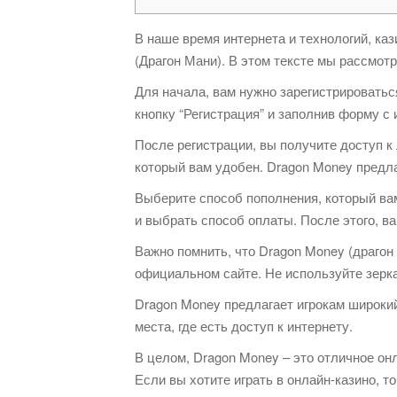
В наше время интернета и технологий, ка
(Драгон Мани). В этом тексте мы рассмотр
Для начала, вам нужно зарегистрироватьс
кнопку “Регистрация” и заполнив форму с
После регистрации, вы получите доступ к
который вам удобен. Dragon Money предла
Выберите способ пополнения, который вам
и выбрать способ оплаты. После этого, в
Важно помнить, что Dragon Money (драгон
официальном сайте. Не используйте зерка
Dragon Money предлагает игрокам широкий 
места, где есть доступ к интернету.
В целом, Dragon Money – это отличное он
Если вы хотите играть в онлайн-казино, т