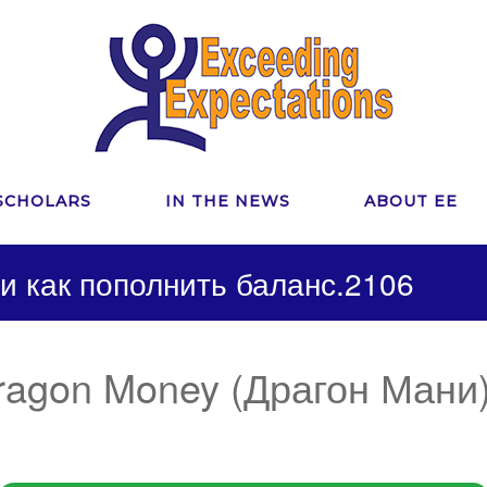
SCHOLARS
IN THE NEWS
ABOUT EE
и как пополнить баланс.2106
agon Money (Драгон Мани)