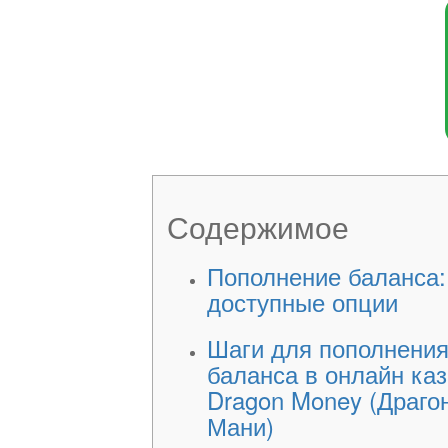
Содержимое
Пополнение баланса:
доступные опции
Шаги для пополнени
баланса в онлайн ка
Dragon Money (Драго
Мани)