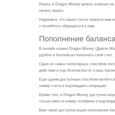
Играть в Dragon Money можно, кликнув на 
начать играть.
Надеемся, что наша статья помогла вам по
стесняйтесь обращаться к нам.
Пополнение баланса
В онлайн казино Dragon Money (Драгон М
удобно и безопасно пополнить свой счет.
Один из самых популярных способов попол
действия и код безопасности, и ваш бала
Еще одним доступным способом является 
номер счета и подтвердить операцию.
Кроме того, в Dragon Money доступна опц
только ввести номер телефона и подтвер
Вам также доступна опция пополнения ба