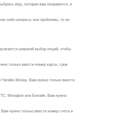
ыбрать игру, которая вам понравится, и
акие-либо вопросы или проблемы, то не
едлагается широкий выбор опций, чтобы
ужно только ввести номер карты, срок
 Yandex.Money. Вам нужно только ввести
МТС, Мегафон или Билайн. Вам нужно
 Вам нужно только ввести номер счета и