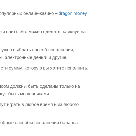
популярных онлайн-казино –
dragon money
й сайт). Это можно сделать, кликнув на
 нужно выбрать способ пополнения,
, электронные деньги и другие.
сти сумму, которую вы хотите пополнить,
ансом должны быть сделаны только на
огут быть мошенниками.
гут играть в любое время и из любого
удобные способы пополнения баланса.