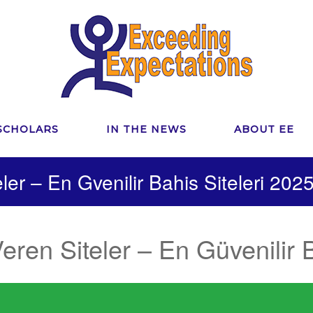
SCHOLARS
IN THE NEWS
ABOUT EE
r – En Gvenilir Bahis Siteleri 202
en Siteler – En Güvenilir B