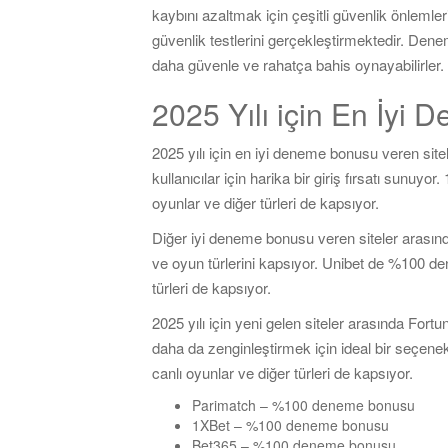
kaybını azaltmak için çeşitli güvenlik önlemlerini
güvenlik testlerini gerçekleştirmektedir. Denem
daha güvenle ve rahatça bahis oynayabilirler.
2025 Yılı için En İyi
2025 yılı için en iyi deneme bonusu veren si
kullanıcılar için harika bir giriş fırsatı sun
oyunlar ve diğer türleri de kapsıyor.
Diğer iyi deneme bonusu veren siteler arasınd
ve oyun türlerini kapsıyor. Unibet de %100 de
türleri de kapsıyor.
2025 yılı için yeni gelen siteler arasında For
daha da zenginleştirmek için ideal bir seçen
canlı oyunlar ve diğer türleri de kapsıyor.
Parimatch – %100 deneme bonusu
1XBet – %100 deneme bonusu
Bet365 – %100 deneme bonusu