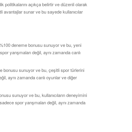
ik politikalarını açıkça belirtir ve düzenli olarak
tli avantajlar sunar ve bu sayede kullanıcılar
ına %100 deneme bonusu sunuyor ve bu, yeni
 spor yarışmaları değil, aynı zamanda canlı
 bonusu sunuyor ve bu, çeşitli spor türlerini
ğil, aynı zamanda canlı oyunlar ve diğer
onusu sunuyor ve bu, kullanıcıların deneyimini
 sadece spor yarışmaları değil, aynı zamanda