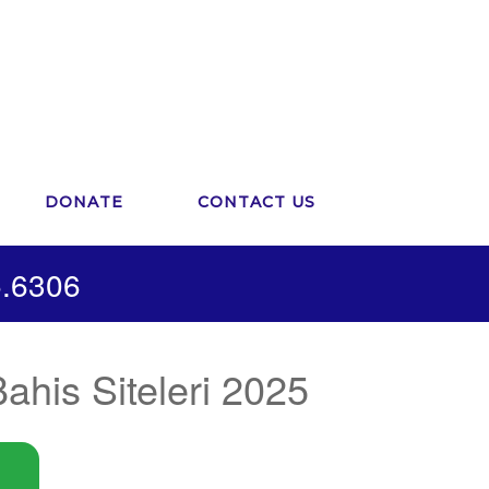
DONATE
CONTACT US
5.6306
ahis Siteleri 2025