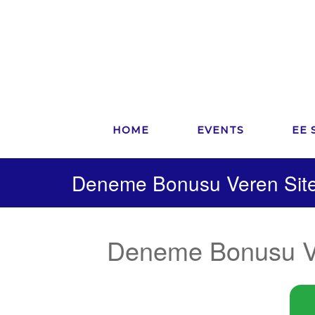
S
k
i
p
t
o
m
a
i
HOME
EVENTS
EE 
n
c
o
n
Deneme Bonusu Veren Sitele
t
e
n
t
Deneme Bonusu Ver