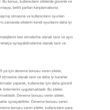
 Bu bonus, kullanıcıların sitelerde güvenle ve
ıp, belirli şartları karşılamalısınız.
laşmış olmasına ve kullanıcıların oyunları
nı zamanda sitelerin kendi oyunlarını daha iyi
atejilerini test etmelerine olanak tanır ve aynı
 rahatça oynayabilmelerine olanak tanır ve
25 yılı için deneme bonusu veren siteler,
test etmesine olanak tanır ve daha iyi kararlar
ırmalar yaparak, kullanıcılar için daha güvenli
k önlemlerini uygulamaktadır. Bu siteler,
leştirmektedir. Deneme bonusu veren siteler,
ça bahis oynayabilirler. Deneme bonusu veren
 Deneme bonusu veren siteler, kullanıcıların para