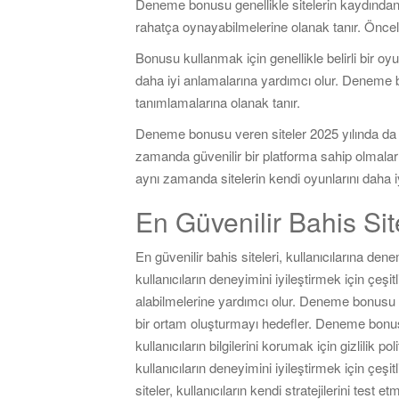
Deneme bonusu genellikle sitelerin kaydından 
rahatça oynayabilmelerine olanak tanır. Önceli
Bonusu kullanmak için genellikle belirli bir oy
daha iyi anlamalarına yardımcı olur. Deneme bo
tanımlamalarına olanak tanır.
Deneme bonusu veren siteler 2025 yılında da güv
zamanda güvenilir bir platforma sahip olmalar
aynı zamanda sitelerin kendi oyunlarını daha i
En Güvenilir Bahis Site
En güvenilir bahis siteleri, kullanıcılarına den
kullanıcıların deneyimini iyileştirmek için çeşit
alabilmelerine yardımcı olur. Deneme bonusu ve
bir ortam oluşturmayı hedefler. Deneme bonusu v
kullanıcıların bilgilerini korumak için gizlilik 
kullanıcıların deneyimini iyileştirmek için çe
siteler, kullanıcıların kendi stratejilerini tes