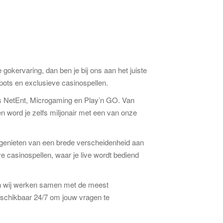
 gokervaring, dan ben je bij ons aan het juiste
ots en exclusieve casinospellen.
ls NetEnt, Microgaming en Play’n GO. Van
en word je zelfs miljonair met een van onze
 genieten van een brede verscheidenheid aan
ve casinospellen, waar je live wordt bediend
d en wij werken samen met de meest
beschikbaar 24/7 om jouw vragen te