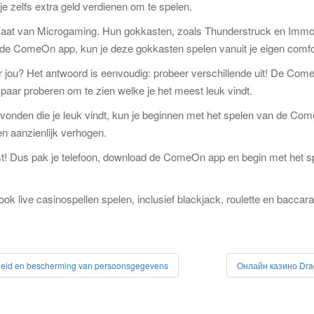
 zelfs extra geld verdienen om te spelen.
maat van Microgaming. Hun gokkasten, zoals Thunderstruck en Immo
de ComeOn app, kun je deze gokkasten spelen vanuit je eigen comfo
or jou? Het antwoord is eenvoudig: probeer verschillende uit! De Co
paar proberen om te zien welke je het meest leuk vindt.
vonden die je leuk vindt, kun je beginnen met het spelen van de Com
n aanzienlijk verhogen.
eest! Dus pak je telefoon, download de ComeOn app en begin met het 
ok live casinospellen spelen, inclusief blackjack, roulette en bacca
gheid en bescherming van persoonsgegevens
Онлайн казино Dra