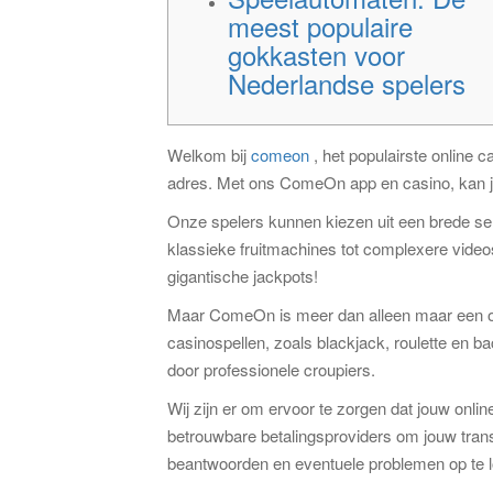
meest populaire
gokkasten voor
Nederlandse spelers
Welkom bij
comeon
, het populairste online c
adres. Met ons ComeOn app en casino, kan je
Onze spelers kunnen kiezen uit een brede se
klassieke fruitmachines tot complexere videos
gigantische jackpots!
Maar ComeOn is meer dan alleen maar een onl
casinospellen, zoals blackjack, roulette en b
door professionele croupiers.
Wij zijn er om ervoor te zorgen dat jouw onli
betrouwbare betalingsproviders om jouw trans
beantwoorden en eventuele problemen op te 