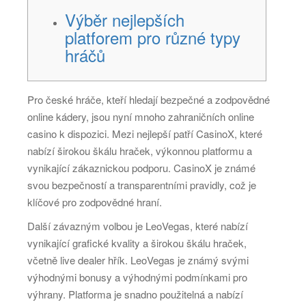
Výběr nejlepších
platforem pro různé typy
hráčů
Pro české hráče, kteří hledají bezpečné a zodpovědné
online kádery, jsou nyní mnoho zahraničních online
casino k dispozici. Mezi nejlepší patří CasinoX, které
nabízí širokou škálu hraček, výkonnou platformu a
vynikající zákaznickou podporu. CasinoX je známé
svou bezpečností a transparentními pravidly, což je
klíčové pro zodpovědné hraní.
Další závazným volbou je LeoVegas, které nabízí
vynikající grafické kvality a širokou škálu hraček,
včetně live dealer hřík. LeoVegas je známý svými
výhodnými bonusy a výhodnými podmínkami pro
výhrany. Platforma je snadno použitelná a nabízí