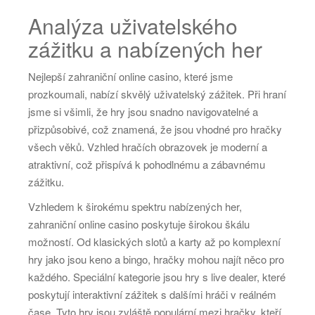
Analýza uživatelského
zážitku a nabízených her
Nejlepší zahraniční online casino, které jsme
prozkoumali, nabízí skvělý uživatelský zážitek. Při hraní
jsme si všimli, že hry jsou snadno navigovatelné a
přizpůsobivé, což znamená, že jsou vhodné pro hračky
všech věků. Vzhled hračích obrazovek je moderní a
atraktivní, což přispívá k pohodlnému a zábavnému
zážitku.
Vzhledem k širokému spektru nabízených her,
zahraniční online casino poskytuje širokou škálu
možností. Od klasických slotů a karty až po komplexní
hry jako jsou keno a bingo, hračky mohou najít něco pro
každého. Speciální kategorie jsou hry s live dealer, které
poskytují interaktivní zážitek s dalšími hráči v reálném
čase. Tyto hry jsou zvláště populární mezi hračky, kteří