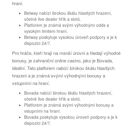
hraní.
Betway nabízí širokou škálu hlasitých hrazení,
včetně live dealer hřík a slotů.
Platforem je známá svými výhodnými odds a
vysokým limitem hraní.
Betway poskytuje vysokou úroveň podpory a je k
dispozici 24/7.
Pro hráče, kteří hrají na menší úrovni a hledají výhodné
bonusy, je zahraniční online casino, jako je Bovada,
ideální. Tato platforem nabízí širokou škálu hlasitých
hrazení a je známá svými výhodnými bonusy a
vstupními na hraní.
Bovada nabízí širokou škálu hlasitých hrazení,
včetně live dealer hřík a slotů.
Platforem je známá svými výhodnými bonusy a
vstupními na hraní.
Bovada poskytuje vysokou úroveň podpory a je k
dispozici 24/7.