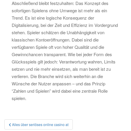
Abschließend bleibt festzuhalten: Das Konzept des
sofortigen Spielens ohne Umwege ist mehr als ein
Trend. Es ist eine logische Konsequenz der
Digitalisierung, bei der Zeit und Effizienz im Vordergrund
stehen. Spieler schätzen die Unabhängigkeit von
klassischen Kontoeröffnungen. Dabei sind die
verfügbaren Spiele oft von hoher Qualität und die
Gewinnchancen transparent. Wie bei jeder Form des
Glücksspiels gilt jedoch: Verantwortung wahren, Limits
setzen und nie mehr einsetzen, als man bereit ist zu
verlieren. Die Branche wird sich weiterhin an die
Wünsche der Nutzer anpassen – und das Prinzip
“Zahlen und Spielen” wird dabei eine zentrale Rolle
spielen.
Post
Alles über seriöses online casino at