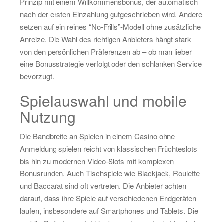
Prinzip mit einem Willkommensbonus, der automatisch
nach der ersten Einzahlung gutgeschrieben wird. Andere
setzen auf ein reines “No-Frills”-Modell ohne zusätzliche
Anreize. Die Wahl des richtigen Anbieters hängt stark
von den persönlichen Präferenzen ab – ob man lieber
eine Bonusstrategie verfolgt oder den schlanken Service
bevorzugt.
Spielauswahl und mobile
Nutzung
Die Bandbreite an Spielen in einem Casino ohne
Anmeldung spielen reicht von klassischen Früchteslots
bis hin zu modernen Video-Slots mit komplexen
Bonusrunden. Auch Tischspiele wie Blackjack, Roulette
und Baccarat sind oft vertreten. Die Anbieter achten
darauf, dass ihre Spiele auf verschiedenen Endgeräten
laufen, insbesondere auf Smartphones und Tablets. Die