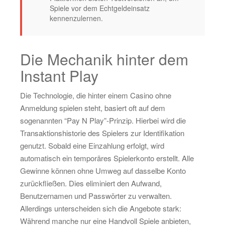
Spiele vor dem Echtgeldeinsatz
kennenzulernen.
Die Mechanik hinter dem
Instant Play
Die Technologie, die hinter einem Casino ohne
Anmeldung spielen steht, basiert oft auf dem
sogenannten “Pay N Play”-Prinzip. Hierbei wird die
Transaktionshistorie des Spielers zur Identifikation
genutzt. Sobald eine Einzahlung erfolgt, wird
automatisch ein temporäres Spielerkonto erstellt. Alle
Gewinne können ohne Umweg auf dasselbe Konto
zurückfließen. Dies eliminiert den Aufwand,
Benutzernamen und Passwörter zu verwalten.
Allerdings unterscheiden sich die Angebote stark:
Während manche nur eine Handvoll Spiele anbieten,