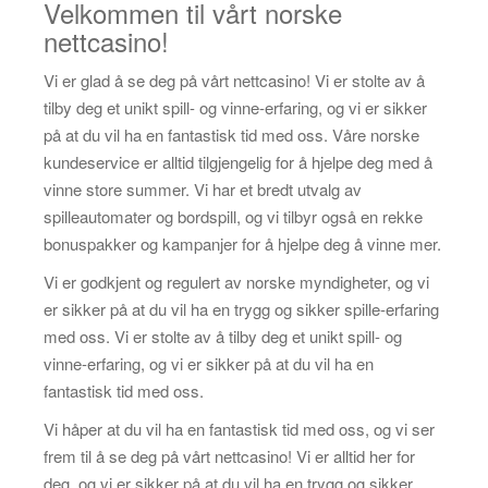
Velkommen til vårt norske
nettcasino!
Vi er glad å se deg på vårt nettcasino! Vi er stolte av å
tilby deg et unikt spill- og vinne-erfaring, og vi er sikker
på at du vil ha en fantastisk tid med oss. Våre norske
kundeservice er alltid tilgjengelig for å hjelpe deg med å
vinne store summer. Vi har et bredt utvalg av
spilleautomater og bordspill, og vi tilbyr også en rekke
bonuspakker og kampanjer for å hjelpe deg å vinne mer.
Vi er godkjent og regulert av norske myndigheter, og vi
er sikker på at du vil ha en trygg og sikker spille-erfaring
med oss. Vi er stolte av å tilby deg et unikt spill- og
vinne-erfaring, og vi er sikker på at du vil ha en
fantastisk tid med oss.
Vi håper at du vil ha en fantastisk tid med oss, og vi ser
frem til å se deg på vårt nettcasino! Vi er alltid her for
deg, og vi er sikker på at du vil ha en trygg og sikker