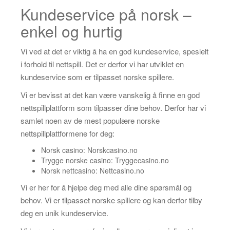
Kundeservice på norsk –
enkel og hurtig
Vi ved at det er viktig å ha en god kundeservice, spesielt
i forhold til nettspill. Det er derfor vi har utviklet en
kundeservice som er tilpasset norske spillere.
Vi er bevisst at det kan være vanskelig å finne en god
nettspillplattform som tilpasser dine behov. Derfor har vi
samlet noen av de mest populære norske
nettspillplattformene for deg:
Norsk casino: Norskcasino.no
Trygge norske casino: Tryggecasino.no
Norsk nettcasino: Nettcasino.no
Vi er her for å hjelpe deg med alle dine spørsmål og
behov. Vi er tilpasset norske spillere og kan derfor tilby
deg en unik kundeservice.