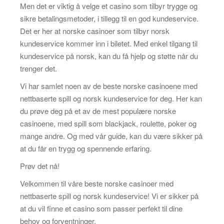
Men det er viktig å velge et casino som tilbyr trygge og
sikre betalingsmetoder, i tillegg til en god kundeservice.
Det er her at norske casinoer som tilbyr norsk
kundeservice kommer inn i biletet. Med enkel tilgang til
kundeservice på norsk, kan du få hjelp og støtte når du
trenger det.
Vi har samlet noen av de beste norske casinoene med
nettbaserte spill og norsk kundeservice for deg. Her kan
du prøve deg på et av de mest populære norske
casinoene, med spill som blackjack, roulette, poker og
mange andre. Og med vår guide, kan du være sikker på
at du får en trygg og spennende erfaring.
Prøv det nå!
Velkommen til våre beste norske casinoer med
nettbaserte spill og norsk kundeservice! Vi er sikker på
at du vil finne et casino som passer perfekt til dine
behov og forventninger.