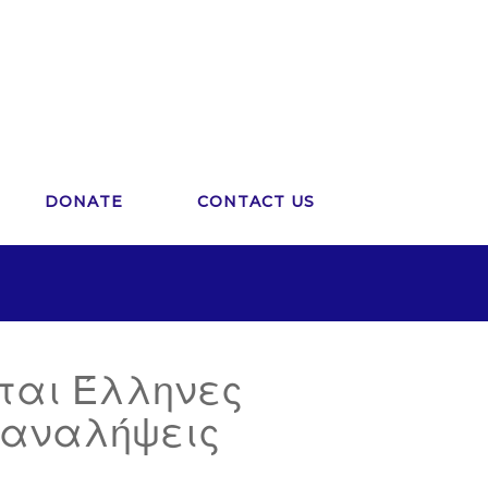
DONATE
CONTACT US
νται Έλληνες
 αναλήψεις