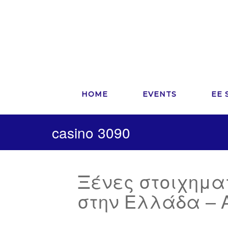
S
k
i
p
t
o
m
a
i
HOME
EVENTS
EE 
n
c
o
n
casino 3090
t
e
n
t
Ξένες στοιχημα
στην Ελλάδα – 