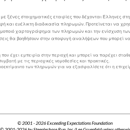
με ξένες στοιχηματικές εταιρίες που δέχονται Έλληνες στη
ή και ευέλικτη διαδικασία πληρωμών. Προτείνεται να χρησ
ιμοποιό χαρτογράφημα των πληρωμών και την ενίσχυση των
άσεις θα βοηθήσουν στην αποφυγή αναλήψεων που μπορεί να
 που έχει εμπειρία στην περιοχή και μπορεί να παρέχει στα
υμβατή με τις περιοχικές νομοθεσίες και πρακτικές.
προεκτίμαντο των πληρωμών για να εξασφαλίσετε ότι η επιχε
© 2001 - 2026 Exceeding Expectations Foundation
 © 2001-2026 by Steeplechase Run. Inc./Lee Gruenfeld unless otherwis