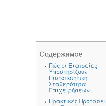
Содержимое
Πώς οι Εταιρείες
Υποστηρίζουν
Πιστοποιητική
Σταθερότητα
Επιχειρήσεων
Πρακτικές Προτάσει