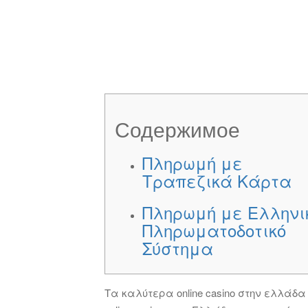
Содержимое
Πληρωμή με
Τραπεζικά Κάρτα
Πληρωμή με Ελληνι
Πληρωματοδοτικό
Σύστημα
Τα καλύτερα online casino στην ελλάδ