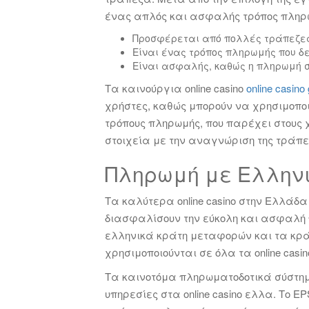
ένας απλός και ασφαλής τρόπος πληρω
Προσφέρεται από πολλές τράπεζες
Είναι ένας τρόπος πληρωμής που δ
Είναι ασφαλής, καθώς η πληρωμή σ
Τα καινούργια online casino
online casino
χρήστες, καθώς μπορούν να χρησιμοποιηθ
τρόπους πληρωμής, που παρέχει στους
στοιχεία με την αναγνώριση της τράπε
Πληρωμή με Ελληνι
Τα καλύτερα online casino στην Ελλάδα
διασφαλίσουν την εύκολη και ασφαλή 
ελληνικά κράτη μεταφορών και τα κρά
χρησιμοποιούνται σε όλα τα online cas
Τα καινοτόμα πληρωματοδοτικά σύστημ
υπηρεσίες στα online casino ελλα. Το 