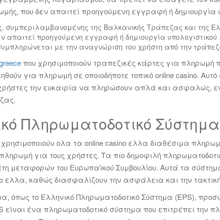
μής, που δεν απαιτεί προηγούμενη εγγραφή ή δημιουργία 
, συμπεριλαμβανομένης της Βαλκανικής Τράπεζας και της Ελ
εν απαιτεί προηγούμενη εγγραφή ή δημιουργία υπολογιστικού
υμπληρώνεται με την αναγνώριση του χρήστη από την τράπεζα 
 greece
που χρησιμοποιούν τραπεζικές κάρτες για πληρωμή 
ούν για πληρωμή σε οποιοδήποτε τοπικό online casino. Αυτό 
 χρήστες την ευκαιρία να πληρώσουν απλά και ασφαλώς, 
ζας.
κό Πληρωματοδοτικό Σύστημα
 χρησιμοποιούν ολα τα online casino ελλα διαθέσιμα πληρω
πληρωμή για τους χρήστες. Τα πιο δημοφιλή πληρωματοδοτ
τη μεταφορών του Ευρωπαϊκού Συμβουλίου. Αυτά τα σύστη
ino ελλα, καθώς διασφαλίζουν την ασφάλεια και την τακτικ
α, όπως το Ελληνικό Πληρωματοδοτικό Σύστημα (EPS), προ
EPS είναι ένα πληρωματοδοτικό σύστημα που επιτρέπει την 