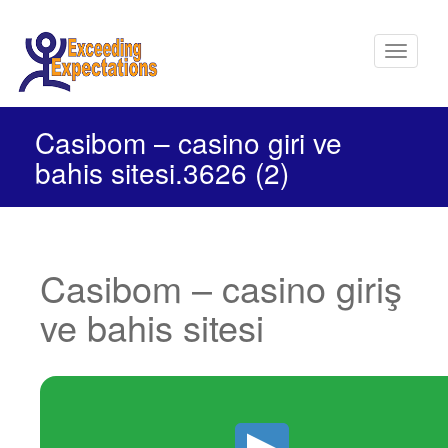
S
k
Toggle 
i
p
t
o
Casibom – casino giri ve
m
bahis sitesi.3626 (2)
a
i
n
c
o
n
Casibom – casino giriş
t
e
ve bahis sitesi
n
t