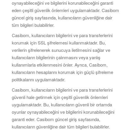
oynayabileceğini ve bilgilerini korunabileceğini garanti
eden çeşitli güvenlik önlemleri uygulamaktadır. Casibom
güncel giriş sayfasında, kullanıcıların güvenliğine dair
tüm bilgileri bulabilirler.
Casibom, kullanıcıların bilgilerini ve para transferlerini
korumak için SSL şifrelemesi kullanmaktadır. Bu,
verilerin şifrelenerek sunucuya iletilmesini sağlar ve
kullanıcıların bilgilerinin çalınmasını veya yanlış
kullanımlarla etkilenmesini önler. Ayrıca, Casibom,
kullanıcıların hesaplarını korumak için güçlü şifreleme
politikalarını uygulamaktadır.
Casibom, kullanıcıların bilgilerini ve para transferlerini
güvenli hale getirmek için çeşitli güvenlik önlemleri
uygulamaktadır. Bu, kullanıcıların güvenli bir ortamda
oyunlar oynayabileceğini ve bilgilerini korunabileceğini
garanti eder. Casibom güncel giriş sayfasında,
kullanıcıların güvenliğine dair tüm bilgileri bulabilirler.