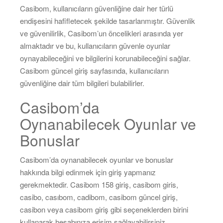
Casibom, kullanıcıların güvenliğine dair her türlü
endişesini hafifletecek şekilde tasarlanmıştır. Güvenlik
ve güvenilirlik, Casibom’un öncelikleri arasında yer
almaktadır ve bu, kullanıcıların güvenle oyunlar
oynayabileceğini ve bilgilerini korunabileceğini sağlar.
Casibom güncel giriş sayfasında, kullanıcıların
güvenliğine dair tüm bilgileri bulabilirler.
Casibom’da
Oynanabilecek Oyunlar ve
Bonuslar
Casibom’da oynanabilecek oyunlar ve bonuslar
hakkında bilgi edinmek için giriş yapmanız
gerekmektedir. Casibom 158 giriş, casibom giris,
casibo, casıbom, cadibom, casibom güncel giriş,
casibon veya casibom giriş gibi seçeneklerden birini
kullanarak hesabınıza erişim sağlayabilirsiniz.