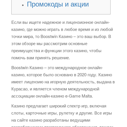
Промокоды и акции
Если вы ищете надежное и лицензионное онлайн-
казино, где можно играть в любое время и из любой
точки мира, то Boostwin Казино – это ваш выбор. В
этом обзоре мы рассмотрим основные
преимущества и функции этого казино, чтобы
помочь вам принять решение.
Boostwin Казино – это международное онлайн-
казино, которое было основано в 2020 году. Казино
имеет лицензию на игорную деятельность, выдана в
Курасао, и является членом международной
ассоциации онлайн-казино e-Game Malta.
Казино предлагает широкий спектр игр, включая
слоты, карточные игры, рулетку и другие. Все игры
на сайте казино разработаны ведущими
разработчиками программного обеспечения, такими