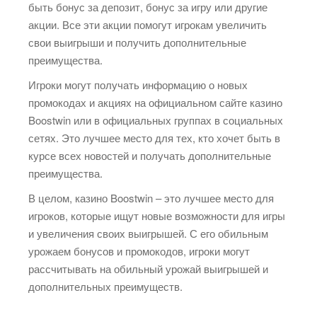
быть бонус за депозит, бонус за игру или другие
акции. Все эти акции помогут игрокам увеличить
свои выигрыши и получить дополнительные
преимущества.
Игроки могут получать информацию о новых
промокодах и акциях на официальном сайте казино
Boostwin или в официальных группах в социальных
сетях. Это лучшее место для тех, кто хочет быть в
курсе всех новостей и получать дополнительные
преимущества.
В целом, казино Boostwin – это лучшее место для
игроков, которые ищут новые возможности для игры
и увеличения своих выигрышей. С его обильным
урожаем бонусов и промокодов, игроки могут
рассчитывать на обильный урожай выигрышей и
дополнительных преимуществ.