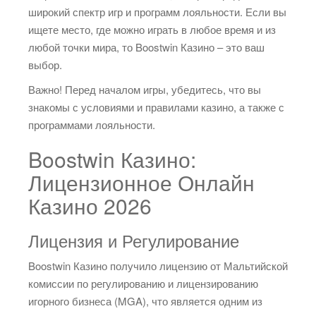
широкий спектр игр и программ лояльности. Если вы
ищете место, где можно играть в любое время и из
любой точки мира, то Boostwin Казино – это ваш
выбор.
Важно! Перед началом игры, убедитесь, что вы
знакомы с условиями и правилами казино, а также с
программами лояльности.
Boostwin Казино:
Лицензионное Онлайн
Казино 2026
Лицензия и Регулирование
Boostwin Казино получило лицензию от Мальтийской
комиссии по регулированию и лицензированию
игорного бизнеса (MGA), что является одним из