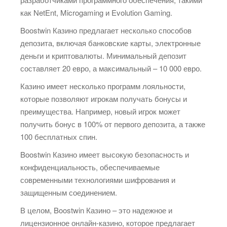
как NetEnt, Microgaming и Evolution Gaming.
Boostwin Казино предлагает несколько способов
депозита, включая банковские карты, электронные
деньги и криптовалюты. Минимальный депозит
составляет 20 евро, а максимальный – 10 000 евро.
Казино имеет несколько программ лояльности,
которые позволяют игрокам получать бонусы и
преимущества. Например, новый игрок может
получить бонус в 100% от первого депозита, а также
100 бесплатных спин.
Boostwin Казино имеет высокую безопасность и
конфиденциальность, обеспечиваемые
современными технологиями шифрования и
защищенным соединением.
В целом, Boostwin Казино – это надежное и
лицензионное онлайн-казино, которое предлагает