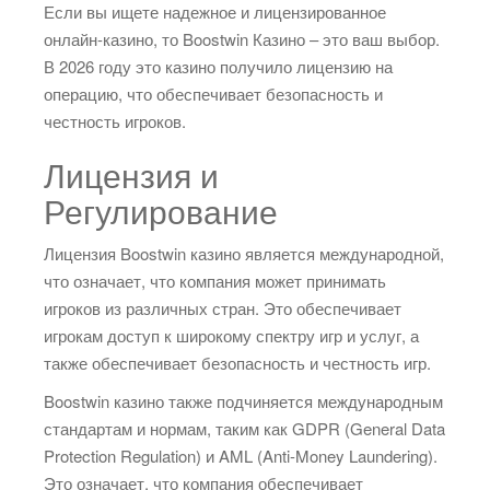
Если вы ищете надежное и лицензированное
онлайн-казино, то Boostwin Казино – это ваш выбор.
В 2026 году это казино получило лицензию на
операцию, что обеспечивает безопасность и
честность игроков.
Лицензия и
Регулирование
Лицензия Boostwin казино является международной,
что означает, что компания может принимать
игроков из различных стран. Это обеспечивает
игрокам доступ к широкому спектру игр и услуг, а
также обеспечивает безопасность и честность игр.
Boostwin казино также подчиняется международным
стандартам и нормам, таким как GDPR (General Data
Protection Regulation) и AML (Anti-Money Laundering).
Это означает, что компания обеспечивает