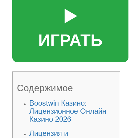
▶️
ИГРАТЬ
Содержимое
Boostwin Казино:
Лицензионное Онлайн
Казино 2026
Лицензия и