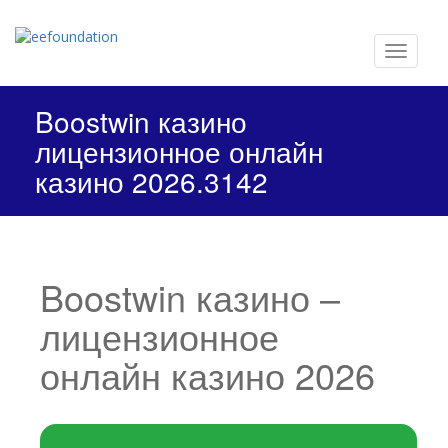
S
k
Toggle 
i
p
t
Boostwin казино
o
лицензионное онлайн
m
a
казино 2026.3142
i
n
c
o
n
Boostwin казино –
t
e
лицензионное
n
t
онлайн казино 2026