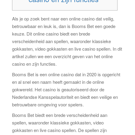
Als je op zoek bent naar een online casino dat veilig,
betrouwbaar en leuk is, dan is Booms Bet een goede
keuze. Dit online casino biedt een brede
verscheidenheid aan spellen, waaronder klassieke
gokkasten, video gokkasten en live casino spellen. In dit
artikel zullen we een overzicht geven van het online
casino en zijn functies.
Booms Bet is een online casino dat in 2020 is opgericht
en al snel een naam heeft gemaakt in de online
gokwereld. Het casino is geautoriseerd door de
Nederlandse Kansspelautoriteit en biedt een veilige en
betrouwbare omgeving voor spelers.
Booms Bet biedt een brede verscheidenheid aan
spellen, waaronder klassieke gokkasten, video
gokkasten en live casino spellen. De spellen zijn