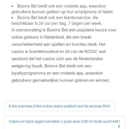
Booms Bet biedt ook een mobiele app, waardoor
gebruikers kunnen gokken op hun smartphone of tablet.
Booms Bet biedt ook een klantenservice, die
beschikbaar is 24 uur per dag, 7 dagen per week.
In samenvatting is Booms Bet een populaire keuze voor
online gokkers in Nederland, die een brede
verscheidenheid aan spellen en functies biedt. Het
casino is licentiehoudend en lid van de NOGV, wat
aantoont dat het casino zich aan de Nederlandse
wetgeving houdt. Booms Bet biedt ook een
loyaltyprogramma en een mobiele app, waardoor
gebruikers gemakkelijker kunnen gokken en winnen.
Post
4ra overview of the online casino platform and its services.5041
navigation
Casino en ligne argent canadien o jouer avec CAD en toute scurit.4461