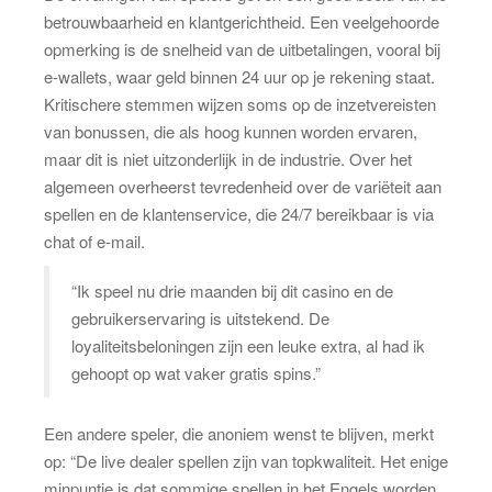
betrouwbaarheid en klantgerichtheid. Een veelgehoorde
opmerking is de snelheid van de uitbetalingen, vooral bij
e-wallets, waar geld binnen 24 uur op je rekening staat.
Kritischere stemmen wijzen soms op de inzetvereisten
van bonussen, die als hoog kunnen worden ervaren,
maar dit is niet uitzonderlijk in de industrie. Over het
algemeen overheerst tevredenheid over de variëteit aan
spellen en de klantenservice, die 24/7 bereikbaar is via
chat of e-mail.
“Ik speel nu drie maanden bij dit casino en de
gebruikerservaring is uitstekend. De
loyaliteitsbeloningen zijn een leuke extra, al had ik
gehoopt op wat vaker gratis spins.”
Een andere speler, die anoniem wenst te blijven, merkt
op: “De live dealer spellen zijn van topkwaliteit. Het enige
minpuntje is dat sommige spellen in het Engels worden