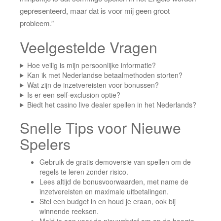
gepresenteerd, maar dat is voor mij geen groot
probleem.”
Veelgestelde Vragen
Hoe veilig is mijn persoonlijke informatie?
Kan ik met Nederlandse betaalmethoden storten?
Wat zijn de inzetvereisten voor bonussen?
Is er een self-exclusion optie?
Biedt het casino live dealer spellen in het Nederlands?
Snelle Tips voor Nieuwe
Spelers
Gebruik de gratis demoversie van spellen om de
regels te leren zonder risico.
Lees altijd de bonusvoorwaarden, met name de
inzetvereisten en maximale uitbetalingen.
Stel een budget in en houd je eraan, ook bij
winnende reeksen.
Meld je aan voor de nieuwsbrief om op de hoogte