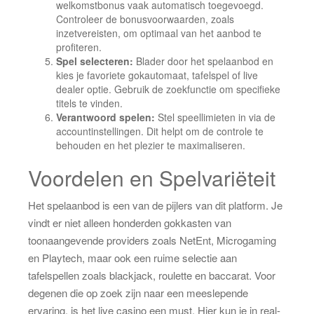
welkomstbonus vaak automatisch toegevoegd.
Controleer de bonusvoorwaarden, zoals
inzetvereisten, om optimaal van het aanbod te
profiteren.
Spel selecteren:
Blader door het spelaanbod en
kies je favoriete gokautomaat, tafelspel of live
dealer optie. Gebruik de zoekfunctie om specifieke
titels te vinden.
Verantwoord spelen:
Stel speellimieten in via de
accountinstellingen. Dit helpt om de controle te
behouden en het plezier te maximaliseren.
Voordelen en Spelvariëteit
Het spelaanbod is een van de pijlers van dit platform. Je
vindt er niet alleen honderden gokkasten van
toonaangevende providers zoals NetEnt, Microgaming
en Playtech, maar ook een ruime selectie aan
tafelspellen zoals blackjack, roulette en baccarat. Voor
degenen die op zoek zijn naar een meeslepende
ervaring, is het live casino een must. Hier kun je in real-