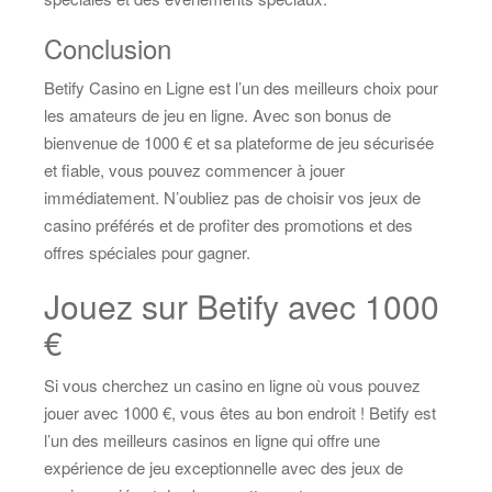
Conclusion
Betify Casino en Ligne est l’un des meilleurs choix pour
les amateurs de jeu en ligne. Avec son bonus de
bienvenue de 1000 € et sa plateforme de jeu sécurisée
et fiable, vous pouvez commencer à jouer
immédiatement. N’oubliez pas de choisir vos jeux de
casino préférés et de profiter des promotions et des
offres spéciales pour gagner.
Jouez sur Betify avec 1000
€
Si vous cherchez un casino en ligne où vous pouvez
jouer avec 1000 €, vous êtes au bon endroit ! Betify est
l’un des meilleurs casinos en ligne qui offre une
expérience de jeu exceptionnelle avec des jeux de