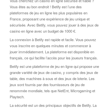
Vous cherchez un casino en ligne sécurisé et fiable ?
Vous êtes au bon endroit ! Betify est l’une des
plateformes de jeu en ligne les plus populaires en
France, proposant une expérience de jeu unique et
sécurisée. Avec Betify, vous pouvez jouer à des jeux de
casino en ligne avec un budget de 1000 €.
La connexion à Betify est rapide et facile. Vous pouvez
vous inscrire en quelques minutes et commencer à
jouer immédiatement. La plateforme est disponible en
français, ce qui facilite l’accès pour les joueurs français.
Betify est une plateforme de jeu en ligne qui propose une
grande variété de jeux de casino, y compris des jeux de
table, des machines à sous et des jeux de loterie. Les
jeux sont fournis par des fournisseurs de jeu de
renommée mondiale, tels que NetEnt, Microgaming et
Playtech.
La sécurité est un des principaux objectifs de Betify. La