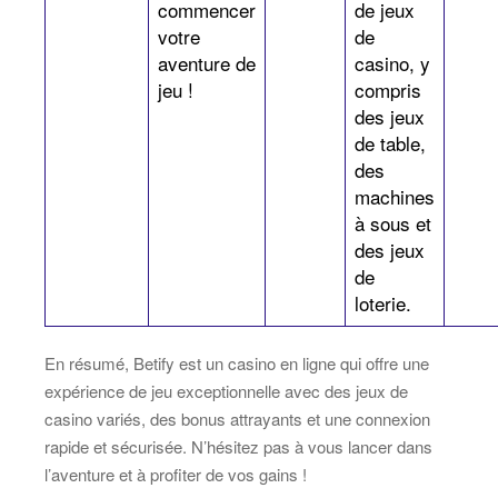
commencer
de jeux
votre
de
aventure de
casino, y
jeu !
compris
des jeux
de table,
des
machines
à sous et
des jeux
de
loterie.
En résumé, Betify est un casino en ligne qui offre une
expérience de jeu exceptionnelle avec des jeux de
casino variés, des bonus attrayants et une connexion
rapide et sécurisée. N’hésitez pas à vous lancer dans
l’aventure et à profiter de vos gains !