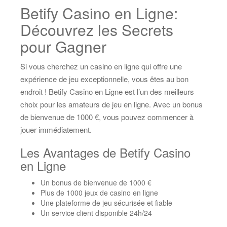
Betify Casino en Ligne:
Découvrez les Secrets
pour Gagner
Si vous cherchez un casino en ligne qui offre une
expérience de jeu exceptionnelle, vous êtes au bon
endroit ! Betify Casino en Ligne est l’un des meilleurs
choix pour les amateurs de jeu en ligne. Avec un bonus
de bienvenue de 1000 €, vous pouvez commencer à
jouer immédiatement.
Les Avantages de Betify Casino
en Ligne
Un bonus de bienvenue de 1000 €
Plus de 1000 jeux de casino en ligne
Une plateforme de jeu sécurisée et fiable
Un service client disponible 24h/24