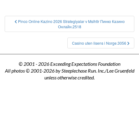
Post
Pinco Online Kazino 2026 Strategiyalar v Mslhtlr Пинко Казино
Онлайн.2518
navigation
Casino uten lisens i Norge.3056
© 2001 - 2026 Exceeding Expectations Foundation
All photos © 2001-2026 by Steeplechase Run. Inc./Lee Gruenfeld
unless otherwise credited.