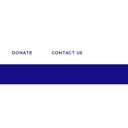
DONATE
CONTACT US