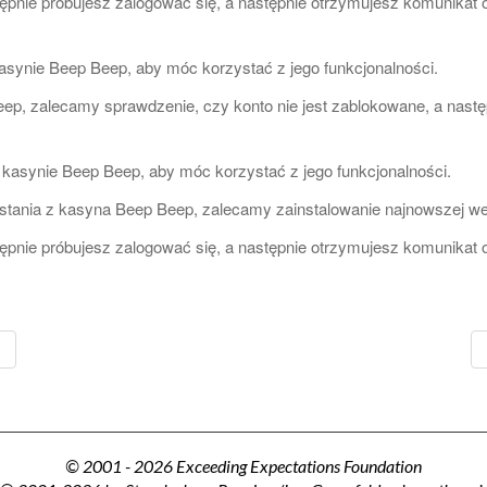
ępnie próbujesz zalogować się, a następnie otrzymujesz komunikat 
synie Beep Beep, aby móc korzystać z jego funkcjonalności.
, zalecamy sprawdzenie, czy konto nie jest zablokowane, a nastę
asynie Beep Beep, aby móc korzystać z jego funkcjonalności.
ania z kasyna Beep Beep, zalecamy zainstalowanie najnowszej wersj
ępnie próbujesz zalogować się, a następnie otrzymujesz komunikat 
© 2001 - 2026 Exceeding Expectations Foundation