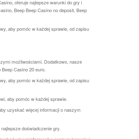
ino, oferuje najlepsze warunki do gry i
asino, Beep Beep Casino no deposit, Beep
towy, aby pomóc w każdej sprawie, od zapisu
kszymi możliwościami. Dodatkowo, nasze
p Beep Casino 20 euro.
towy, aby pomóc w każdej sprawie, od zapisu
owi, aby pomóc w każdej sprawie.
 aby uzyskać więcej informacji o naszym
 najlepsze doświadczenie gry.