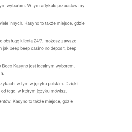
ealnym wyborem. W tym artykule przedstawimy
wiele innych. Kasyno to także miejsce, gdzie
je obsługę klienta 24/7, możesz zawsze
h jak beep beep casino no deposit, beep
eep Beep Kasyno jest idealnym wyborem.
ch.
ęzykach, w tym w języku polskim. Dzięki
e od tego, w którym języku mówisz.
ntów. Kasyno to także miejsce, gdzie