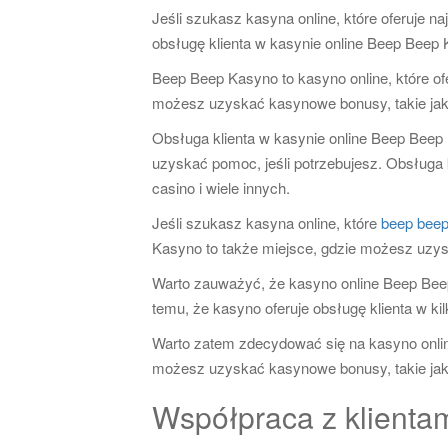
Jeśli szukasz kasyna online, które oferuje 
obsługę klienta w kasynie online Beep Beep
Beep Beep Kasyno to kasyno online, które ofer
możesz uzyskać kasynowe bonusy, takie jak 
Obsługa klienta w kasynie online Beep Beep
uzyskać pomoc, jeśli potrzebujesz. Obsługa k
casino i wiele innych.
Jeśli szukasz kasyna online, które
beep beep
Kasyno to także miejsce, gdzie możesz uzysk
Warto zauważyć, że kasyno online Beep Beep 
temu, że kasyno oferuje obsługę klienta w k
Warto zatem zdecydować się na kasyno onlin
możesz uzyskać kasynowe bonusy, takie jak b
Współpraca z klienta