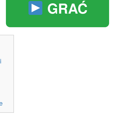
GRAĆ
i
e