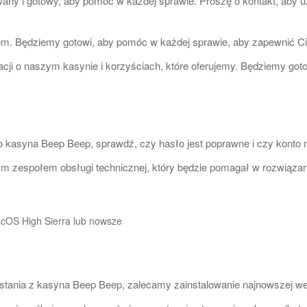
owany i gotowy, aby pomóc w każdej sprawie. Proszę o kontakt, aby u
etem. Będziemy gotowi, aby pomóc w każdej sprawie, aby zapewnić Ci
acji o naszym kasynie i korzyściach, które oferujemy. Będziemy got
kasyna Beep Beep, sprawdź, czy hasło jest poprawne i czy konto n
szym zespołem obsługi technicznej, który będzie pomagał w rozwiąza
cOS High Sierra lub nowsze
ania z kasyna Beep Beep, zalecamy zainstalowanie najnowszej wersj