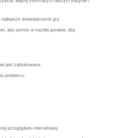
zyskać więcej informacji o naszym kasynie i
 najlepsze doświadczenie gry.
owi, aby pomóc w każdej sprawie, aby
ie jest zablokowane.
niu problemu.
i przeglądarki internetowej.