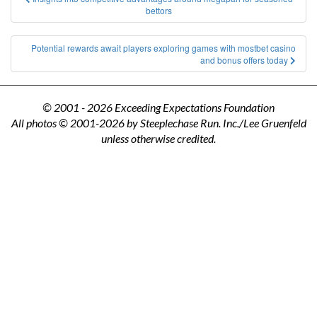
bettors
navigation
Potential rewards await players exploring games with mostbet casino
and bonus offers today
© 2001 - 2026 Exceeding Expectations Foundation
All photos © 2001-2026 by Steeplechase Run. Inc./Lee Gruenfeld
unless otherwise credited.