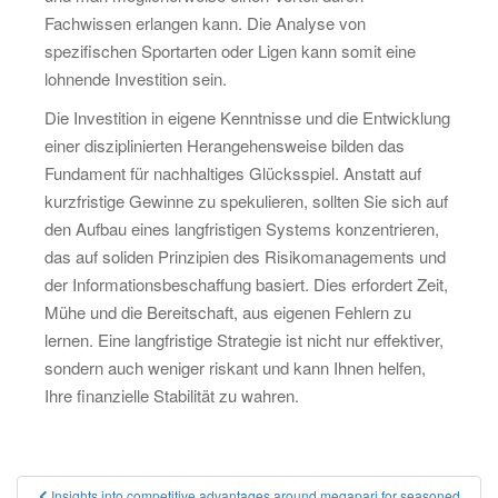
Fachwissen erlangen kann. Die Analyse von
spezifischen Sportarten oder Ligen kann somit eine
lohnende Investition sein.
Die Investition in eigene Kenntnisse und die Entwicklung
einer disziplinierten Herangehensweise bilden das
Fundament für nachhaltiges Glücksspiel. Anstatt auf
kurzfristige Gewinne zu spekulieren, sollten Sie sich auf
den Aufbau eines langfristigen Systems konzentrieren,
das auf soliden Prinzipien des Risikomanagements und
der Informationsbeschaffung basiert. Dies erfordert Zeit,
Mühe und die Bereitschaft, aus eigenen Fehlern zu
lernen. Eine langfristige Strategie ist nicht nur effektiver,
sondern auch weniger riskant und kann Ihnen helfen,
Ihre finanzielle Stabilität zu wahren.
Post
Insights into competitive advantages around megapari for seasoned