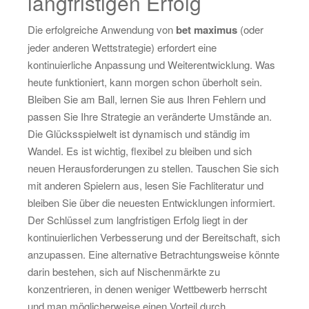
langfristigen Erfolg
Die erfolgreiche Anwendung von
bet maximus
(oder
jeder anderen Wettstrategie) erfordert eine
kontinuierliche Anpassung und Weiterentwicklung. Was
heute funktioniert, kann morgen schon überholt sein.
Bleiben Sie am Ball, lernen Sie aus Ihren Fehlern und
passen Sie Ihre Strategie an veränderte Umstände an.
Die Glücksspielwelt ist dynamisch und ständig im
Wandel. Es ist wichtig, flexibel zu bleiben und sich
neuen Herausforderungen zu stellen. Tauschen Sie sich
mit anderen Spielern aus, lesen Sie Fachliteratur und
bleiben Sie über die neuesten Entwicklungen informiert.
Der Schlüssel zum langfristigen Erfolg liegt in der
kontinuierlichen Verbesserung und der Bereitschaft, sich
anzupassen. Eine alternative Betrachtungsweise könnte
darin bestehen, sich auf Nischenmärkte zu
konzentrieren, in denen weniger Wettbewerb herrscht
und man möglicherweise einen Vorteil durch