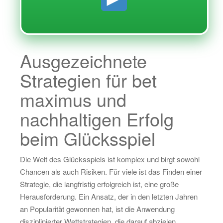
Ausgezeichnete
Strategien für bet
maximus und
nachhaltigen Erfolg
beim Glücksspiel
Die Welt des Glücksspiels ist komplex und birgt sowohl
Chancen als auch Risiken. Für viele ist das Finden einer
Strategie, die langfristig erfolgreich ist, eine große
Herausforderung. Ein Ansatz, der in den letzten Jahren
an Popularität gewonnen hat, ist die Anwendung
disziplinierter Wettstrategien, die darauf abzielen,