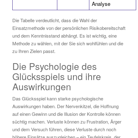
Analyse
Die Tabelle verdeutlicht, dass die Wahl der
Einsatzmethode von der persönlichen Risikobereitschaft
und dem Kenntnisstand abhängt. Es ist wichtig, eine
Methode zu wählen, mit der Sie sich wohlfühlen und die
zu Ihren Zielen passt.
Die Psychologie des
Glücksspiels und ihre
Auswirkungen
Das Glücksspiel kann starke psychologische
Auswirkungen haben. Der Nervenkitzel, die Hoffnung
auf einen Gewinn und die Illusion der Kontrolle können
süchtig machen. Verluste können zu Frustration, Ärger
und dem Versuch führen, diese Verluste durch noch
höhere Einsätze auszugleichen – ein Teufelskreis, der