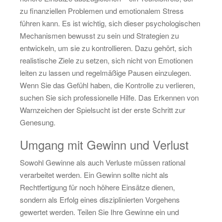
zu finanziellen Problemen und emotionalem Stress
führen kann. Es ist wichtig, sich dieser psychologischen
Mechanismen bewusst zu sein und Strategien zu
entwickeln, um sie zu kontrollieren. Dazu gehört, sich
realistische Ziele zu setzen, sich nicht von Emotionen
leiten zu lassen und regelmäßige Pausen einzulegen.
Wenn Sie das Gefühl haben, die Kontrolle zu verlieren,
suchen Sie sich professionelle Hilfe. Das Erkennen von
Warnzeichen der Spielsucht ist der erste Schritt zur
Genesung.
Umgang mit Gewinn und Verlust
Sowohl Gewinne als auch Verluste müssen rational
verarbeitet werden. Ein Gewinn sollte nicht als
Rechtfertigung für noch höhere Einsätze dienen,
sondern als Erfolg eines disziplinierten Vorgehens
gewertet werden. Teilen Sie Ihre Gewinne ein und