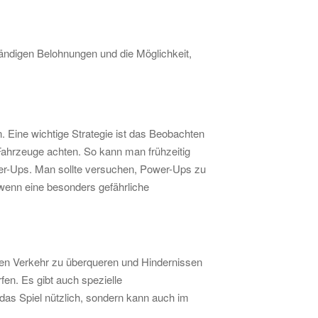
ständigen Belohnungen und die Möglichkeit,
n. Eine wichtige Strategie ist das Beobachten
Fahrzeuge achten. So kann man frühzeitig
wer-Ups. Man sollte versuchen, Power-Ups zu
 wenn eine besonders gefährliche
den Verkehr zu überqueren und Hindernissen
n. Es gibt auch spezielle
das Spiel nützlich, sondern kann auch im