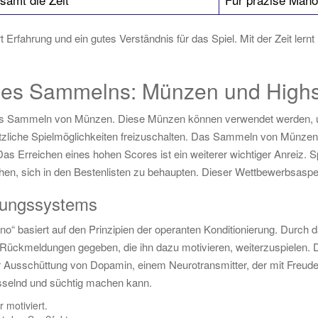
 Erfahrung und ein gutes Verständnis für das Spiel. Mit der Zeit ler
 des Sammelns: Münzen und High
st das Sammeln von Münzen. Diese Münzen können verwendet werden,
che Spielmöglichkeiten freizuschalten. Das Sammeln von Münzen die
Das Erreichen eines hohen Scores ist ein weiterer wichtiger Anreiz. 
en, sich in den Bestenlisten zu behaupten. Dieser Wettbewerbsaspekt
nungssystems
no“ basiert auf den Prinzipien der operanten Konditionierung. Dur
Rückmeldungen gegeben, die ihn dazu motivieren, weiterzuspielen. 
Ausschüttung von Dopamin, einem Neurotransmitter, der mit Freude 
sselnd und süchtig machen kann.
 motiviert.