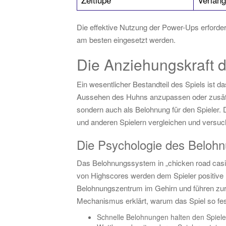
Die effektive Nutzung der Power-Ups erfordert
am besten eingesetzt werden.
Die Anziehungskraft
Ein wesentlicher Bestandteil des Spiels i
Aussehen des Huhns anzupassen oder zusätzli
sondern auch als Belohnung für den Spieler. 
und anderen Spielern vergleichen und versuch
Die Psychologie des Beloh
Das Belohnungssystem in „chicken road casi
von Highscores werden dem Spieler positive 
Belohnungszentrum im Gehirn und führen zur 
Mechanismus erklärt, warum das Spiel so fe
Schnelle Belohnungen halten den Spieler