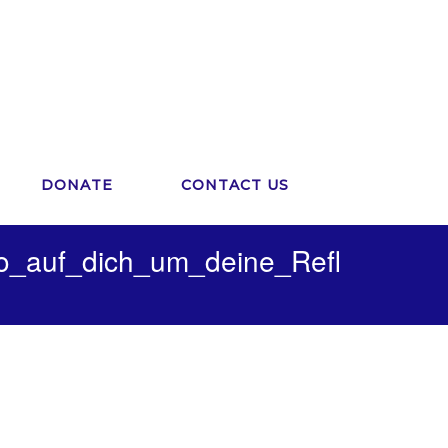
DONATE
CONTACT US
o_auf_dich_um_deine_Refl