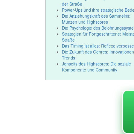
der Straße
Power-Ups und ihre strategische Bed
Die Anziehungskraft des Sammelns:
Münzen und Highscores
Die Psychologie des Belohnungssyst
Strategien für Fortgeschrittene: Meist
Straße
Das Timing ist alles: Reflexe verbess
Die Zukunft des Genres: Innovatione
Trends
Jenseits des Highscores: Die soziale
Komponente und Community