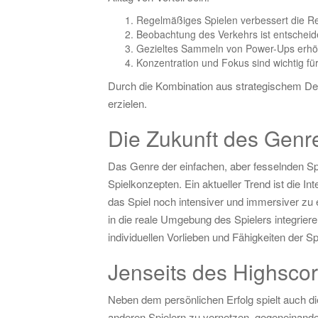
Regelmäßiges Spielen verbessert die Re
Beobachtung des Verkehrs ist entscheid
Gezieltes Sammeln von Power-Ups erhö
Konzentration und Fokus sind wichtig für
Durch die Kombination aus strategischem De
erzielen.
Die Zukunft des Genr
Das Genre der einfachen, aber fesselnden Spi
Spielkonzepten. Ein aktueller Trend ist die I
das Spiel noch intensiver und immersiver zu 
in die reale Umgebung des Spielers integrier
individuellen Vorlieben und Fähigkeiten der S
Jenseits des Highsco
Neben dem persönlichen Erfolg spielt auch di
anderen Spielern zu vernetzen, gegeneinand