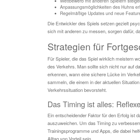
Wettbewerb mit anderen Spielern steige
Anpassungsmöglichkeiten des Huhns erhö
Regelmäßige Updates und neue Feature
Die Entwickler des Spiels setzen gezielt psyc
sich mit anderen zu messen, sorgen dafür,
Strategien für Fortges
Für Spieler, die das Spiel wirklich meistern 
des Verkehrs. Man sollte sich nicht nur auf
erkennen, wann eine sichere Lücke im Verkeh
sammeln, die einem in der aktuellen Situatio
Verkehrssituation bevorsteht.
Das Timing ist alles: Reflex
Ein entscheidender Faktor für den Erfolg i
auszuweichen. Um das Timing zu verbessern,
Trainingsprogramme und Apps, die dabei helfe
Alltag von Vorteil sein.