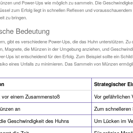
ünzen und Power-Ups wie möglich zu sammeln. Die Geschwindigkeit
üssel zum Erfolg liegt in schnellen Reflexen und vorausschauendem 
it zu bringen.
ische Bedeutung
ern, gibt es verschiedene Power-Ups, die das Huhn unterstützen. Zu 
 Magnete, die Münzen in der Umgebung anziehen, und Geschwindigk
-Ups ist entscheidend für den Erfolg. Zum Beispiel sollte ein Schild
Risiko eines Unfalls zu minimieren. Das Sammeln von Münzen ermögl
on
Strategischer Ei
t vor einem Zusammenstoß
Vor gefährlichen 
Münzen an
Zum schnelleren
 die Geschwindigkeit des Huhns
Um Lücken im Ver
samt die Zeit
Für präzise Manöv