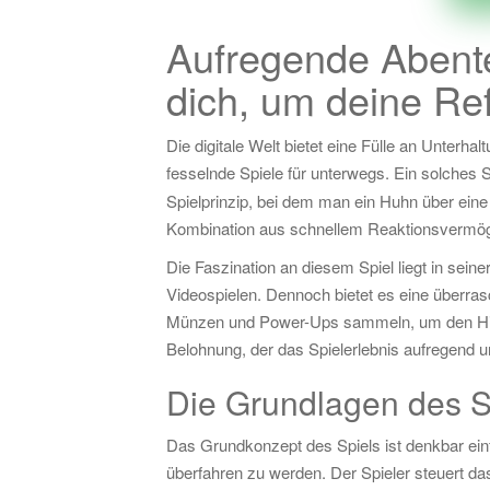
Aufregende Abente
dich, um deine Re
Die digitale Welt bietet eine Fülle an Unter
fesselnde Spiele für unterwegs. Ein solches Sp
Spielprinzip, bei dem man ein Huhn über eine
Kombination aus schnellem Reaktionsvermögen
Die Faszination an diesem Spiel liegt in seiner
Videospielen. Dennoch bietet es eine überra
Münzen und Power-Ups sammeln, um den Highs
Belohnung, der das Spielerlebnis aufregend 
Die Grundlagen des Sp
Das Grundkonzept des Spiels ist denkbar ein
überfahren zu werden. Der Spieler steuert das