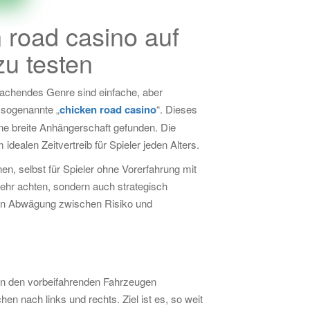
 road casino auf
zu testen
 machendes Genre sind einfache, aber
s sogenannte „
chicken road casino
“. Dieses
ine breite Anhängerschaft gefunden. Die
alen Zeitvertreib für Spieler jeden Alters.
rnen, selbst für Spieler ohne Vorerfahrung mit
ehr achten, sondern auch strategisch
gen Abwägung zwischen Risiko und
von den vorbeifahrenden Fahrzeugen
n nach links und rechts. Ziel ist es, so weit