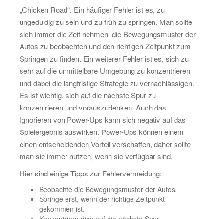
„Chicken Road“. Ein häufiger Fehler ist es, zu
ungeduldig zu sein und zu früh zu springen. Man sollte
sich immer die Zeit nehmen, die Bewegungsmuster der
Autos zu beobachten und den richtigen Zeitpunkt zum
Springen zu finden. Ein weiterer Fehler ist es, sich zu
sehr auf die unmittelbare Umgebung zu konzentrieren
und dabei die langfristige Strategie zu vernachlässigen.
Es ist wichtig, sich auf die nächste Spur zu
konzentrieren und vorauszudenken. Auch das
Ignorieren von Power-Ups kann sich negativ auf das
Spielergebnis auswirken. Power-Ups können einem
einen entscheidenden Vorteil verschaffen, daher sollte
man sie immer nutzen, wenn sie verfügbar sind.
Hier sind einige Tipps zur Fehlervermeidung:
Beobachte die Bewegungsmuster der Autos.
Springe erst, wenn der richtige Zeitpunkt
gekommen ist.
Konzentriere dich auf die nächste Spur.