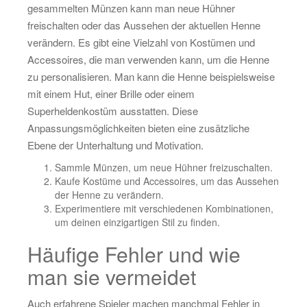
gesammelten Münzen kann man neue Hühner
freischalten oder das Aussehen der aktuellen Henne
verändern. Es gibt eine Vielzahl von Kostümen und
Accessoires, die man verwenden kann, um die Henne
zu personalisieren. Man kann die Henne beispielsweise
mit einem Hut, einer Brille oder einem
Superheldenkostüm ausstatten. Diese
Anpassungsmöglichkeiten bieten eine zusätzliche
Ebene der Unterhaltung und Motivation.
Sammle Münzen, um neue Hühner freizuschalten.
Kaufe Kostüme und Accessoires, um das Aussehen
der Henne zu verändern.
Experimentiere mit verschiedenen Kombinationen,
um deinen einzigartigen Stil zu finden.
Häufige Fehler und wie
man sie vermeidet
Auch erfahrene Spieler machen manchmal Fehler in