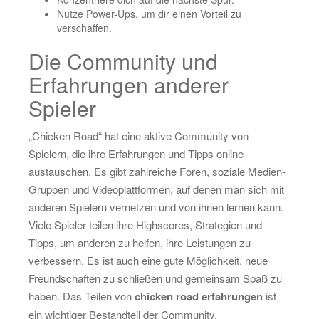
Nutze Power-Ups, um dir einen Vorteil zu
verschaffen.
Die Community und
Erfahrungen anderer
Spieler
„Chicken Road“ hat eine aktive Community von
Spielern, die ihre Erfahrungen und Tipps online
austauschen. Es gibt zahlreiche Foren, soziale Medien-
Gruppen und Videoplattformen, auf denen man sich mit
anderen Spielern vernetzen und von ihnen lernen kann.
Viele Spieler teilen ihre Highscores, Strategien und
Tipps, um anderen zu helfen, ihre Leistungen zu
verbessern. Es ist auch eine gute Möglichkeit, neue
Freundschaften zu schließen und gemeinsam Spaß zu
haben. Das Teilen von
chicken road erfahrungen
ist
ein wichtiger Bestandteil der Community.