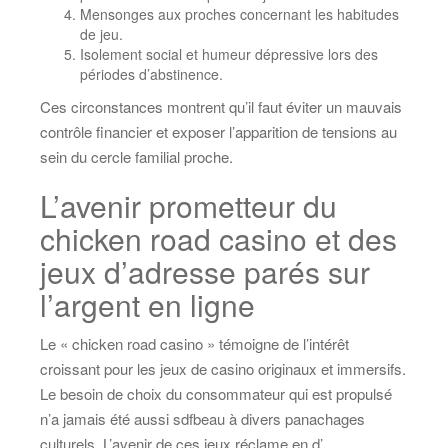
Mensonges aux proches concernant les habitudes
de jeu.
Isolement social et humeur dépressive lors des
périodes d’abstinence.
Ces circonstances montrent qu’il faut éviter un mauvais
contrôle financier et exposer l’apparition de tensions au
sein du cercle familial proche.
L’avenir prometteur du
chicken road casino et des
jeux d’adresse parés sur
l’argent en ligne
Le « chicken road casino » témoigne de l’intérêt
croissant pour les jeux de casino originaux et immersifs.
Le besoin de choix du consommateur qui est propulsé
n’a jamais été aussi sdfbeau à divers panachages
culturels. L’avenir de ces jeux réclame en d’