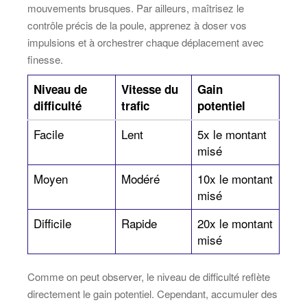
mouvements brusques. Par ailleurs, maîtrisez le
contrôle précis de la poule, apprenez à doser vos
impulsions et à orchestrer chaque déplacement avec
finesse.
Niveau de
Vitesse du
Gain
difficulté
trafic
potentiel
Facile
Lent
5x le montant
misé
Moyen
Modéré
10x le montant
misé
Difficile
Rapide
20x le montant
misé
Comme on peut observer, le niveau de difficulté reflète
directement le gain potentiel. Cependant, accumuler des