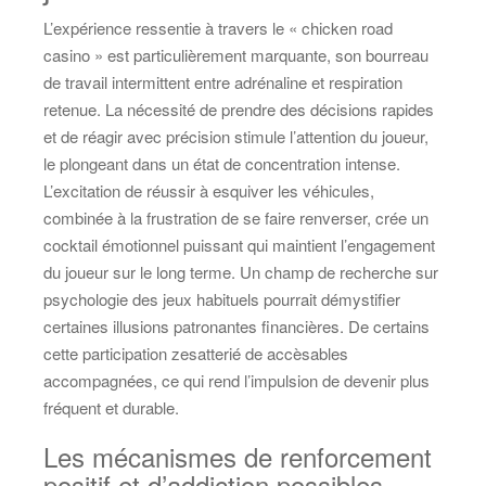
L’expérience ressentie à travers le « chicken road
casino » est particulièrement marquante, son bourreau
de travail intermittent entre adrénaline et respiration
retenue. La nécessité de prendre des décisions rapides
et de réagir avec précision stimule l’attention du joueur,
le plongeant dans un état de concentration intense.
L’excitation de réussir à esquiver les véhicules,
combinée à la frustration de se faire renverser, crée un
cocktail émotionnel puissant qui maintient l’engagement
du joueur sur le long terme. Un champ de recherche sur
psychologie des jeux habituels pourrait démystifier
certaines illusions patronantes financières. De certains
cette participation zesatterié de accèsables
accompagnées, ce qui rend l’impulsion de devenir plus
fréquent et durable.
Les mécanismes de renforcement
positif et d’addiction possibles