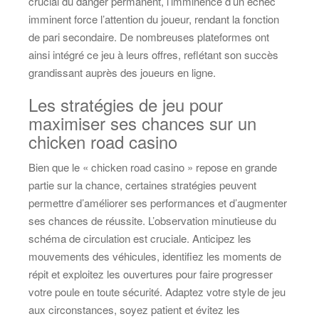
crucial du danger permanent, l’imminence d’un échec
imminent force l’attention du joueur, rendant la fonction
de pari secondaire. De nombreuses plateformes ont
ainsi intégré ce jeu à leurs offres, reflétant son succès
grandissant auprès des joueurs en ligne.
Les stratégies de jeu pour
maximiser ses chances sur un
chicken road casino
Bien que le « chicken road casino » repose en grande
partie sur la chance, certaines stratégies peuvent
permettre d’améliorer ses performances et d’augmenter
ses chances de réussite. L’observation minutieuse du
schéma de circulation est cruciale. Anticipez les
mouvements des véhicules, identifiez les moments de
répit et exploitez les ouvertures pour faire progresser
votre poule en toute sécurité. Adaptez votre style de jeu
aux circonstances, soyez patient et évitez les