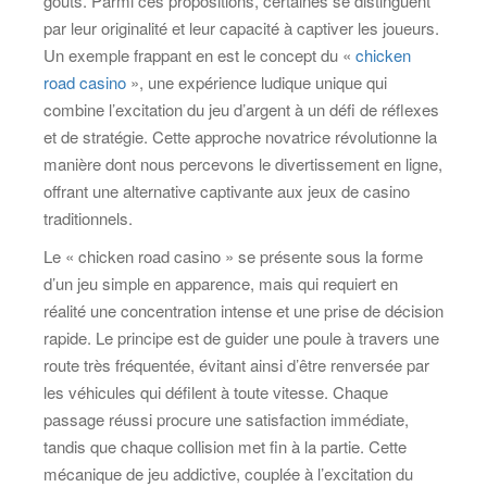
goûts. Parmi ces propositions, certaines se distinguent
par leur originalité et leur capacité à captiver les joueurs.
Un exemple frappant en est le concept du «
chicken
road casino
», une expérience ludique unique qui
combine l’excitation du jeu d’argent à un défi de réflexes
et de stratégie. Cette approche novatrice révolutionne la
manière dont nous percevons le divertissement en ligne,
offrant une alternative captivante aux jeux de casino
traditionnels.
Le « chicken road casino » se présente sous la forme
d’un jeu simple en apparence, mais qui requiert en
réalité une concentration intense et une prise de décision
rapide. Le principe est de guider une poule à travers une
route très fréquentée, évitant ainsi d’être renversée par
les véhicules qui défilent à toute vitesse. Chaque
passage réussi procure une satisfaction immédiate,
tandis que chaque collision met fin à la partie. Cette
mécanique de jeu addictive, couplée à l’excitation du