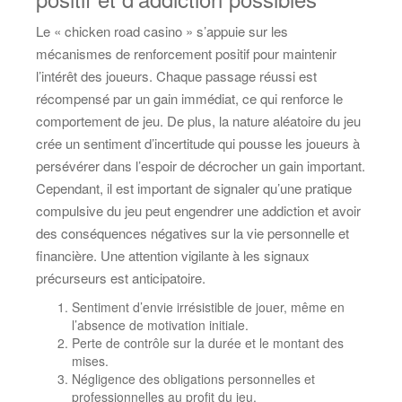
Le « chicken road casino » s’appuie sur les
mécanismes de renforcement positif pour maintenir
l’intérêt des joueurs. Chaque passage réussi est
récompensé par un gain immédiat, ce qui renforce le
comportement de jeu. De plus, la nature aléatoire du jeu
crée un sentiment d’incertitude qui pousse les joueurs à
persévérer dans l’espoir de décrocher un gain important.
Cependant, il est important de signaler qu’une pratique
compulsive du jeu peut engendrer une addiction et avoir
des conséquences négatives sur la vie personnelle et
financière. Une attention vigilante à les signaux
précurseurs est anticipatoire.
Sentiment d’envie irrésistible de jouer, même en
l’absence de motivation initiale.
Perte de contrôle sur la durée et le montant des
mises.
Négligence des obligations personnelles et
professionnelles au profit du jeu.