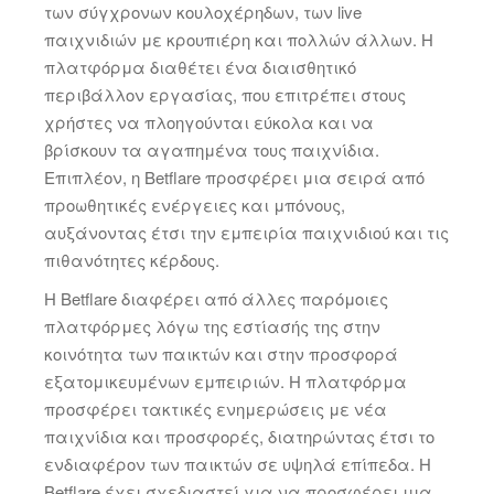
των σύγχρονων κουλοχέρηδων, των live
παιχνιδιών με κρουπιέρη και πολλών άλλων. Η
πλατφόρμα διαθέτει ένα διαισθητικό
περιβάλλον εργασίας, που επιτρέπει στους
χρήστες να πλοηγούνται εύκολα και να
βρίσκουν τα αγαπημένα τους παιχνίδια.
Επιπλέον, η Betflare προσφέρει μια σειρά από
προωθητικές ενέργειες και μπόνους,
αυξάνοντας έτσι την εμπειρία παιχνιδιού και τις
πιθανότητες κέρδους.
Η Betflare διαφέρει από άλλες παρόμοιες
πλατφόρμες λόγω της εστίασής της στην
κοινότητα των παικτών και στην προσφορά
εξατομικευμένων εμπειριών. Η πλατφόρμα
προσφέρει τακτικές ενημερώσεις με νέα
παιχνίδια και προσφορές, διατηρώντας έτσι το
ενδιαφέρον των παικτών σε υψηλά επίπεδα. Η
Betflare έχει σχεδιαστεί για να προσφέρει μια