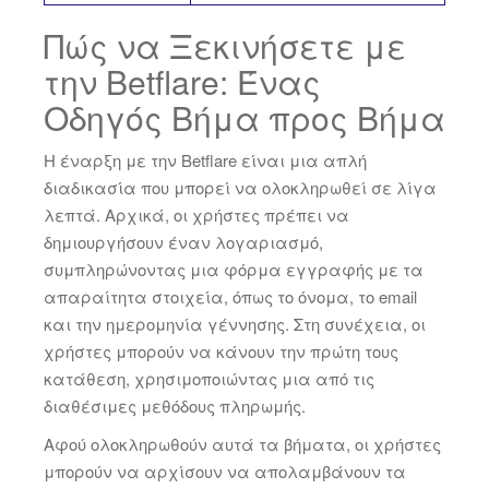
Πώς να Ξεκινήσετε με
την Betflare: Ένας
Οδηγός Βήμα προς Βήμα
Η έναρξη με την Betflare είναι μια απλή
διαδικασία που μπορεί να ολοκληρωθεί σε λίγα
λεπτά. Αρχικά, οι χρήστες πρέπει να
δημιουργήσουν έναν λογαριασμό,
συμπληρώνοντας μια φόρμα εγγραφής με τα
απαραίτητα στοιχεία, όπως το όνομα, το email
και την ημερομηνία γέννησης. Στη συνέχεια, οι
χρήστες μπορούν να κάνουν την πρώτη τους
κατάθεση, χρησιμοποιώντας μια από τις
διαθέσιμες μεθόδους πληρωμής.
Αφού ολοκληρωθούν αυτά τα βήματα, οι χρήστες
μπορούν να αρχίσουν να απολαμβάνουν τα