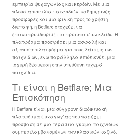
εμπειρία ψυχαγωγίας και κερδών. Με μια
πλούσια ποικιλία παιχνιδιών, καθημερινές
προσφορές και μια φιλική προς το χρήστη
διεπαφή, η Betflare στοχεύει να
επαναπροσδιορίσει τα πρότυπα στον κλάδο. Η
πλατφόρμα προσφέρει μια ασφαλή και
αξιόπιστη πλατφόρμα για τους λάτρεις των
παιχνιδιών, ενώ παράλληλα επιδεικνύει μια
ισχυρή δέσμευση στην υπεύθυνη τυχερά
παιχνίδια.
Τι είναι η Betflare; Μια
Επισκόπηση
Η Betflare είναι μια σύγχρονη διαδικτυακή
πλατφόρμα ψυχαγωγίας που παρέχει
πρόσβαση σε μια τεράστια γκάμα παιχνιδιών,
συμπεριλαμβανομένων των κλασικών καζινό,