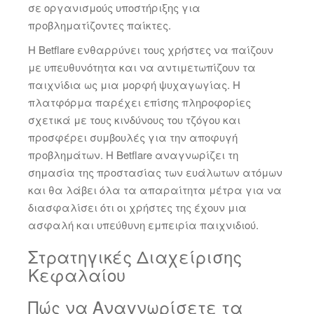
σε οργανισμούς υποστήριξης για
προβληματίζοντες παίκτες.
Η Betflare ενθαρρύνει τους χρήστες να παίζουν
με υπευθυνότητα και να αντιμετωπίζουν τα
παιχνίδια ως μια μορφή ψυχαγωγίας. Η
πλατφόρμα παρέχει επίσης πληροφορίες
σχετικά με τους κινδύνους του τζόγου και
προσφέρει συμβουλές για την αποφυγή
προβλημάτων. Η Betflare αναγνωρίζει τη
σημασία της προστασίας των ευάλωτων ατόμων
και θα λάβει όλα τα απαραίτητα μέτρα για να
διασφαλίσει ότι οι χρήστες της έχουν μια
ασφαλή και υπεύθυνη εμπειρία παιχνιδιού.
Στρατηγικές Διαχείρισης
Κεφαλαίου
Πώς να Αναγνωρίσετε τα