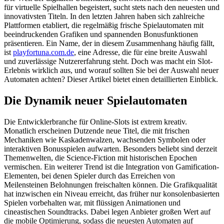
für virtuelle Spielhallen begeistert, sucht stets nach den neuesten und
innovativsten Titeln. In den letzten Jahren haben sich zahlreiche
Plattformen etabliert, die regelmäßig frische Spielautomaten mit
beeindruckenden Grafiken und spannenden Bonusfunktionen
präsentieren. Ein Name, der in diesem Zusammenhang häufig fällt,
ist
playfortuna.com.de
, eine Adresse, die für eine breite Auswahl
und zuverlässige Nutzererfahrung steht. Doch was macht ein Slot-
Erlebnis wirklich aus, und worauf sollten Sie bei der Auswahl neuer
Automaten achten? Dieser Artikel bietet einen detaillierten Einblick.
Die Dynamik neuer Spielautomaten
Die Entwicklerbranche für Online-Slots ist extrem kreativ.
Monatlich erscheinen Dutzende neue Titel, die mit frischen
Mechaniken wie Kaskadenwalzen, wachsenden Symbolen oder
interaktiven Bonusspielen aufwarten. Besonders beliebt sind derzeit
Themenwelten, die Science-Fiction mit historischen Epochen
vermischen. Ein weiterer Trend ist die Integration von Gamification-
Elementen, bei denen Spieler durch das Erreichen von
Meilensteinen Belohnungen freischalten können. Die Grafikqualität
hat inzwischen ein Niveau erreicht, das früher nur konsolenbasierten
Spielen vorbehalten war, mit flüssigen Animationen und
cineastischen Soundtracks. Dabei legen Anbieter großen Wert auf
die mobile Optimierung, sodass die neuesten Automaten auf