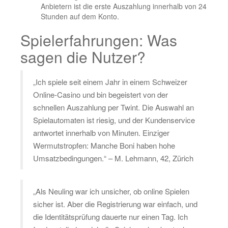
Anbietern ist die erste Auszahlung innerhalb von 24
Stunden auf dem Konto.
Spielerfahrungen: Was
sagen die Nutzer?
„Ich spiele seit einem Jahr in einem Schweizer
Online-Casino und bin begeistert von der
schnellen Auszahlung per Twint. Die Auswahl an
Spielautomaten ist riesig, und der Kundenservice
antwortet innerhalb von Minuten. Einziger
Wermutstropfen: Manche Boni haben hohe
Umsatzbedingungen.“ – M. Lehmann, 42, Zürich
„Als Neuling war ich unsicher, ob online Spielen
sicher ist. Aber die Registrierung war einfach, und
die Identitätsprüfung dauerte nur einen Tag. Ich