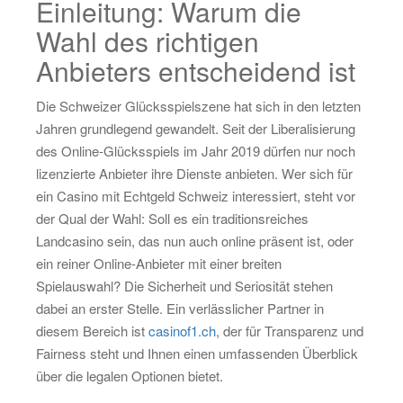
Einleitung: Warum die
Wahl des richtigen
Anbieters entscheidend ist
Die Schweizer Glücksspielszene hat sich in den letzten
Jahren grundlegend gewandelt. Seit der Liberalisierung
des Online-Glücksspiels im Jahr 2019 dürfen nur noch
lizenzierte Anbieter ihre Dienste anbieten. Wer sich für
ein Casino mit Echtgeld Schweiz interessiert, steht vor
der Qual der Wahl: Soll es ein traditionsreiches
Landcasino sein, das nun auch online präsent ist, oder
ein reiner Online-Anbieter mit einer breiten
Spielauswahl? Die Sicherheit und Seriosität stehen
dabei an erster Stelle. Ein verlässlicher Partner in
diesem Bereich ist
casinof1.ch
, der für Transparenz und
Fairness steht und Ihnen einen umfassenden Überblick
über die legalen Optionen bietet.