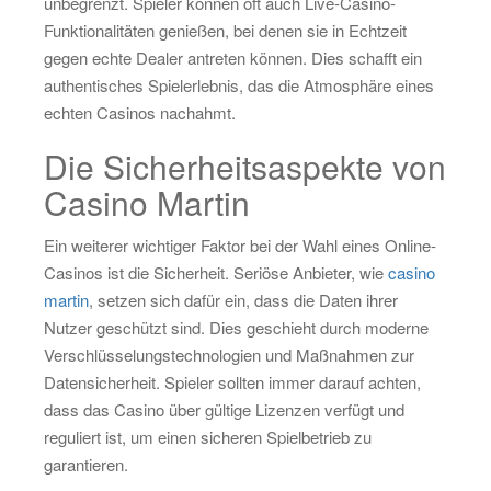
unbegrenzt. Spieler können oft auch Live-Casino-
Funktionalitäten genießen, bei denen sie in Echtzeit
gegen echte Dealer antreten können. Dies schafft ein
authentisches Spielerlebnis, das die Atmosphäre eines
echten Casinos nachahmt.
Die Sicherheitsaspekte von
Casino Martin
Ein weiterer wichtiger Faktor bei der Wahl eines Online-
Casinos ist die Sicherheit. Seriöse Anbieter, wie
casino
martin
, setzen sich dafür ein, dass die Daten ihrer
Nutzer geschützt sind. Dies geschieht durch moderne
Verschlüsselungstechnologien und Maßnahmen zur
Datensicherheit. Spieler sollten immer darauf achten,
dass das Casino über gültige Lizenzen verfügt und
reguliert ist, um einen sicheren Spielbetrieb zu
garantieren.