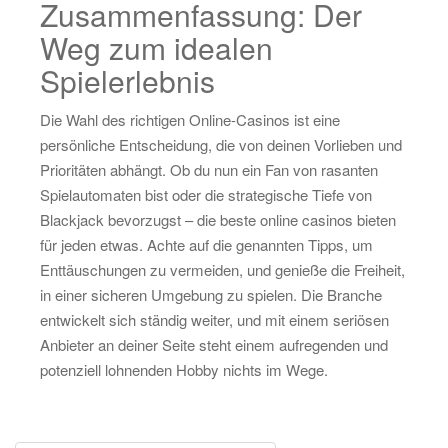
Zusammenfassung: Der
Weg zum idealen
Spielerlebnis
Die Wahl des richtigen Online-Casinos ist eine
persönliche Entscheidung, die von deinen Vorlieben und
Prioritäten abhängt. Ob du nun ein Fan von rasanten
Spielautomaten bist oder die strategische Tiefe von
Blackjack bevorzugst – die beste online casinos bieten
für jeden etwas. Achte auf die genannten Tipps, um
Enttäuschungen zu vermeiden, und genieße die Freiheit,
in einer sicheren Umgebung zu spielen. Die Branche
entwickelt sich ständig weiter, und mit einem seriösen
Anbieter an deiner Seite steht einem aufregenden und
potenziell lohnenden Hobby nichts im Wege.