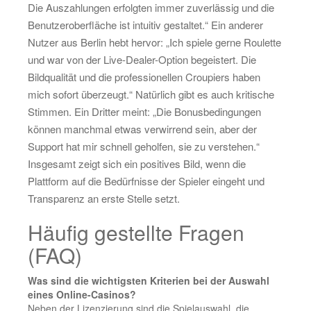
Die Auszahlungen erfolgten immer zuverlässig und die
Benutzeroberfläche ist intuitiv gestaltet.“ Ein anderer
Nutzer aus Berlin hebt hervor: „Ich spiele gerne Roulette
und war von der Live-Dealer-Option begeistert. Die
Bildqualität und die professionellen Croupiers haben
mich sofort überzeugt.“ Natürlich gibt es auch kritische
Stimmen. Ein Dritter meint: „Die Bonusbedingungen
können manchmal etwas verwirrend sein, aber der
Support hat mir schnell geholfen, sie zu verstehen.“
Insgesamt zeigt sich ein positives Bild, wenn die
Plattform auf die Bedürfnisse der Spieler eingeht und
Transparenz an erste Stelle setzt.
Häufig gestellte Fragen
(FAQ)
Was sind die wichtigsten Kriterien bei der Auswahl
eines Online-Casinos?
Neben der Lizenzierung sind die Spielauswahl, die