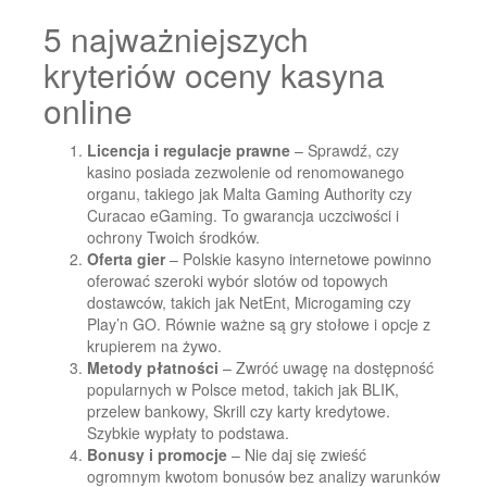
5 najważniejszych
kryteriów oceny kasyna
online
Licencja i regulacje prawne
– Sprawdź, czy
kasino posiada zezwolenie od renomowanego
organu, takiego jak Malta Gaming Authority czy
Curacao eGaming. To gwarancja uczciwości i
ochrony Twoich środków.
Oferta gier
– Polskie kasyno internetowe powinno
oferować szeroki wybór slotów od topowych
dostawców, takich jak NetEnt, Microgaming czy
Play’n GO. Równie ważne są gry stołowe i opcje z
krupierem na żywo.
Metody płatności
– Zwróć uwagę na dostępność
popularnych w Polsce metod, takich jak BLIK,
przelew bankowy, Skrill czy karty kredytowe.
Szybkie wypłaty to podstawa.
Bonusy i promocje
– Nie daj się zwieść
ogromnym kwotom bonusów bez analizy warunków