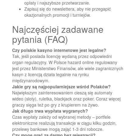
opłaty i najszybsze przetwarzanie.
Zapisuj się do newslettera, aby nie przegapić
okazjonalnych promocji i turniejów.
Najczęściej zadawane
pytania (FAQ)
Czy polskie kasyno internetowe jest legalne?
Tak, jeśli posiada licencję wydaną przez odpowiedni
organ regulacyjny. W Polsce hazard online regulowany
jest przez Ministerstwo Finansów, ale wiele zagranicznych
kasyn z licencją działa legalnie na rynku
międzynarodowym.
Jakie gry są najpopularniejsze wśród Polaków?
Największym zainteresowaniem cieszą się automaty
wideo (sloty), ruletka, blackjack oraz poker. Coraz więcej
graczy sięga też po gry z krupierem na żywo.
Jak długo trwa wypłata wygranych?
Czas wypłaty zależy od wybranej metody – portfele
elektroniczne realizują transakcje w ciągu kilku godzin,
przelewy bankowe mogą zająć 1-3 dni robocze.
Czy mogę grać za darmo bez rejestracji?