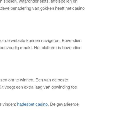
spellen, waaronder slots, tafelspellen en
atieve benadering van gokken heeft het casino
door de website kunnen navigeren. Bovendien
 eenvoudig maakt. Het platform is bovendien
nsen om te winnen. Een van de beste
Dit voegt een extra laag van opwinding toe
ie vinden:
hadesbet casino
. De gevarieerde