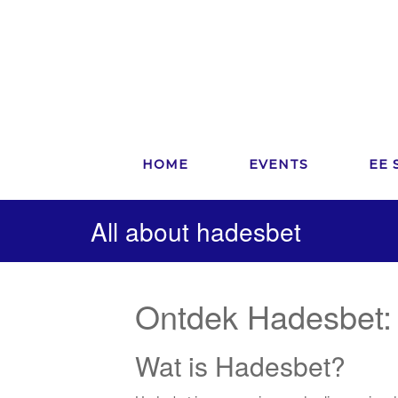
S
k
i
p
t
o
m
a
i
HOME
EVENTS
EE 
n
c
o
n
All about hadesbet
t
e
n
t
Ontdek Hadesbet:
Wat is Hadesbet?