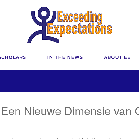
SCHOLARS
IN THE NEWS
ABOUT EE
 Een Nieuwe Dimensie van 