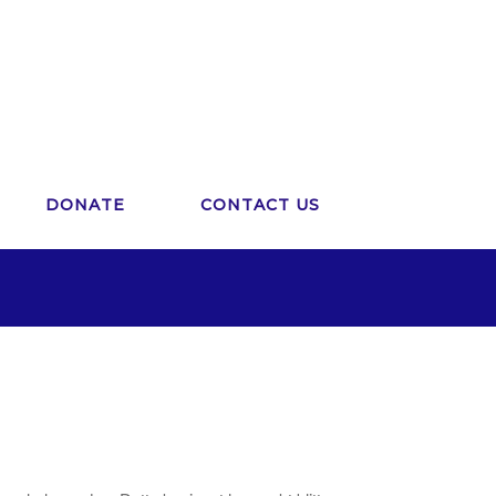
DONATE
CONTACT US