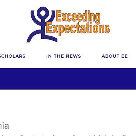
SCHOLARS
IN THE NEWS
ABOUT EE
nia