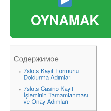
OYNAMAK
Содержимое
7slots Kayıt Formunu
Doldurma Adımları
7slots Casino Kayıt
İşleminin Tamamlanması
ve Onay Adımları