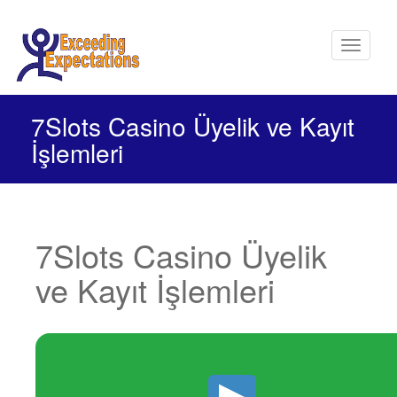
S
k
Toggle 
i
p
t
o
7Slots Casino Üyelik ve Kayıt
m
İşlemleri
a
i
n
c
o
n
7Slots Casino Üyelik
t
e
ve Kayıt İşlemleri
n
t