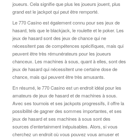
joueurs. Cela signifie que plus les joueurs jouent, plus
grand est le jackpot qui peut être remporté.
Le 770 Casino est également connu pour ses jeux de
hasard, tels que le blackjack, le roulette et le poker. Les
jeux de hasard sont des jeux de chance qui ne
nécessitent pas de compétences spécifiques, mais qui
peuvent être très rémunérateurs pour les joueurs
chanceux. Les machines à sous, quant à elles, sont des
jeux de hasard qui nécessitent une certaine dose de
chance, mais qui peuvent être très amusants.
En résumé, le 770 Casino est un endroit idéal pour les
amateurs de jeux de hasard et de machines à sous.
Avec ses tournois et ses jackpots progressifs, il offre la
possibilité de gagner des sommes importantes, et ses
jeux de hasard et ses machines à sous sont des
sources d’entertainment inépuisables. Alors, si vous
cherchez un endroit où vous pouvez vous amuser et