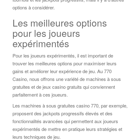
options à considérer.
Les meilleures options
pour les joueurs
expérimentés
Pour les joueurs expérimentés, il est important de
trouver les meilleures options pour maximiser leurs
gains et améliorer leur expérience de jeu. Au 770
Casino, nous offrons une variété de machines à sous
gratuites et de jeux casino gratuits qui conviennent
parfaitement à ces joueurs.
Les machines à sous gratuites casino 770, par exemple,
proposent des jackpots progressifs élevés et des
fonctionnalités avancées qui permettent aux joueurs
expérimentés de mettre en pratique leurs stratégies et
leurs techniques de jeu.