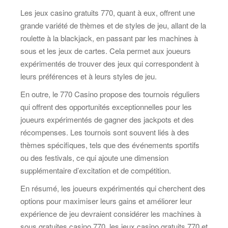
Les jeux casino gratuits 770, quant à eux, offrent une
grande variété de thèmes et de styles de jeu, allant de la
roulette à la blackjack, en passant par les machines à
sous et les jeux de cartes. Cela permet aux joueurs
expérimentés de trouver des jeux qui correspondent à
leurs préférences et à leurs styles de jeu.
En outre, le 770 Casino propose des tournois réguliers
qui offrent des opportunités exceptionnelles pour les
joueurs expérimentés de gagner des jackpots et des
récompenses. Les tournois sont souvent liés à des
thèmes spécifiques, tels que des événements sportifs
ou des festivals, ce qui ajoute une dimension
supplémentaire d’excitation et de compétition.
En résumé, les joueurs expérimentés qui cherchent des
options pour maximiser leurs gains et améliorer leur
expérience de jeu devraient considérer les machines à
sous gratuites casino 770, les jeux casino gratuits 770 et