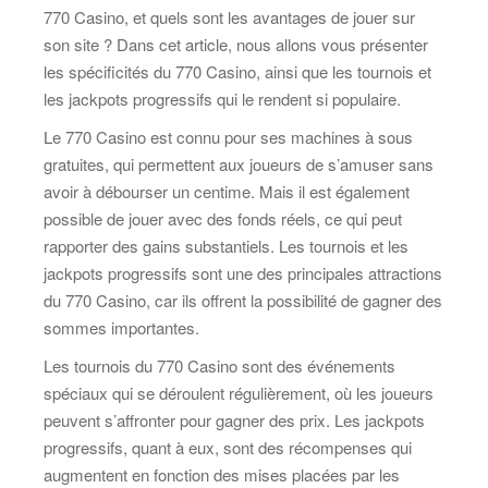
770 Casino, et quels sont les avantages de jouer sur
son site ? Dans cet article, nous allons vous présenter
les spécificités du 770 Casino, ainsi que les tournois et
les jackpots progressifs qui le rendent si populaire.
Le 770 Casino est connu pour ses machines à sous
gratuites, qui permettent aux joueurs de s’amuser sans
avoir à débourser un centime. Mais il est également
possible de jouer avec des fonds réels, ce qui peut
rapporter des gains substantiels. Les tournois et les
jackpots progressifs sont une des principales attractions
du 770 Casino, car ils offrent la possibilité de gagner des
sommes importantes.
Les tournois du 770 Casino sont des événements
spéciaux qui se déroulent régulièrement, où les joueurs
peuvent s’affronter pour gagner des prix. Les jackpots
progressifs, quant à eux, sont des récompenses qui
augmentent en fonction des mises placées par les