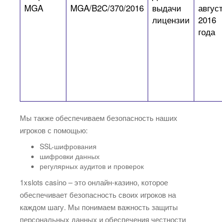
MGA
MGA/B2C/370/2016
выдачи
авгус
лицензии
2016
года
Мы также обеспечиваем безопасность наших
игроков с помощью:
SSL-шифрования
шифровки данных
регулярных аудитов и проверок
1xslots casino – это онлайн-казино, которое
обеспечивает безопасность своих игроков на
каждом шагу. Мы понимаем важность защиты
персональных данных и обеспечения честности