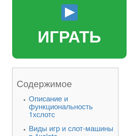
ИГРАТЬ
Содержимое
Описание и
функциональность
1хслотс
Виды игр и слот-машины
в 1xslots