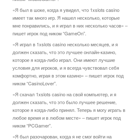
«Я был в шоке, когда я увидел, что 1xslots casino
имеет так много игр. Я нашел несколько, которые
мне понравились, и я играл в них несколько часов» –
пишет игрок под ником “GameOn”.
«Я играл в 1xslots casino несколько месяцев, и я
должен сказать, что это лучшее онлайн-казино,
которое я когда-либо играл. Они имеют лучшие
условия для игроков, и я всегда чувствовал себя
комфортно, играя в этом казино» – пишет игрок под
ником “CasinoLover”.
«Я скачал 1xslots casino на свой компьютер, и я
должен сказать, что это было лучшее решение,
которое я когда-либо принял. Теперь я могу играть в
любое время и в любом месте» – пишет игрок под
ником “PCGamer”.
«Я был разочарован, когда я не смог войти на