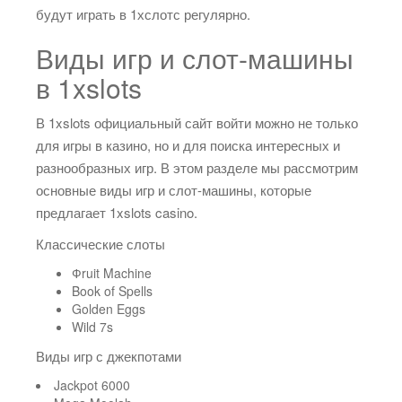
будут играть в 1хслотс регулярно.
Виды игр и слот-машины
в 1xslots
В 1xslots официальный сайт войти можно не только
для игры в казино, но и для поиска интересных и
разнообразных игр. В этом разделе мы рассмотрим
основные виды игр и слот-машины, которые
предлагает 1xslots casino.
Классические слоты
Фruit Machine
Book of Spells
Golden Eggs
Wild 7s
Виды игр с джекпотами
Jackpot 6000