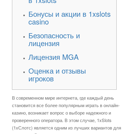
Бонусы и акции в 1xslots
casino
Безопасность и
лицензия
Лицензия MGA
Оценка и отзывы
игроков
В современном мире интернета, где каждый день
становится все более популярным играть в онлайн-
казино, возникает вопрос о выборе надежного и
проверенного оператора. В этом случае, 1xSlots
(1хСлотс) является одним из лучших вариантов для