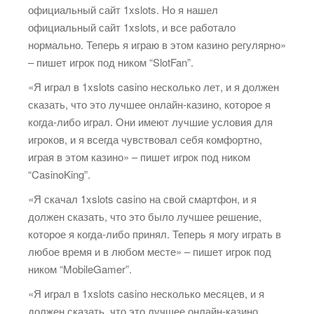
официальный сайт 1xslots. Но я нашел
официальный сайт 1xslots, и все работало
нормально. Теперь я играю в этом казино регулярно»
– пишет игрок под ником “SlotFan”.
«Я играл в 1xslots casino несколько лет, и я должен
сказать, что это лучшее онлайн-казино, которое я
когда-либо играл. Они имеют лучшие условия для
игроков, и я всегда чувствовал себя комфортно,
играя в этом казино» – пишет игрок под ником
“CasinoKing”.
«Я скачал 1xslots casino на свой смартфон, и я
должен сказать, что это было лучшее решение,
которое я когда-либо принял. Теперь я могу играть в
любое время и в любом месте» – пишет игрок под
ником “MobileGamer”.
«Я играл в 1xslots casino несколько месяцев, и я
должен сказать, что это лучшее онлайн-казино,